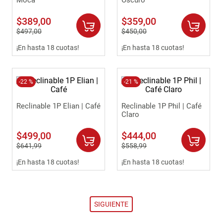
Moca
Oscuro
$
389
,
00
$
359
,
00
$
497
,
00
$
450
,
00
¡En hasta 18 cuotas!
¡En hasta 18 cuotas!
-
22 %
-
21 %
Reclinable 1P Elian | Café
Reclinable 1P Phil | Café
Claro
$
499
,
00
$
444
,
00
$
641
,
99
$
558
,
99
¡En hasta 18 cuotas!
¡En hasta 18 cuotas!