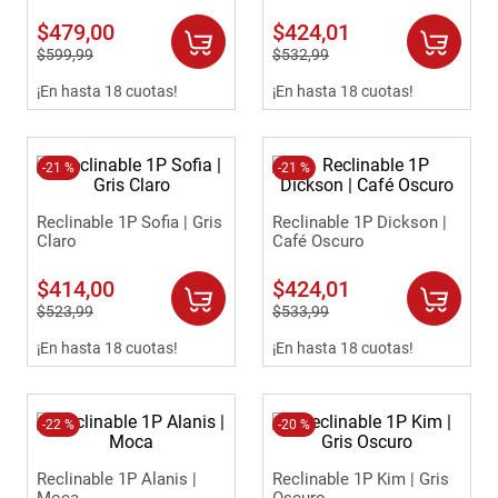
$
479
,
00
$
424
,
01
$
599
,
99
$
532
,
99
¡En hasta 18 cuotas!
¡En hasta 18 cuotas!
-
21 %
-
21 %
Reclinable 1P Sofia | Gris
Reclinable 1P Dickson |
Claro
Café Oscuro
$
414
,
00
$
424
,
01
$
523
,
99
$
533
,
99
¡En hasta 18 cuotas!
¡En hasta 18 cuotas!
-
22 %
-
20 %
Reclinable 1P Alanis |
Reclinable 1P Kim | Gris