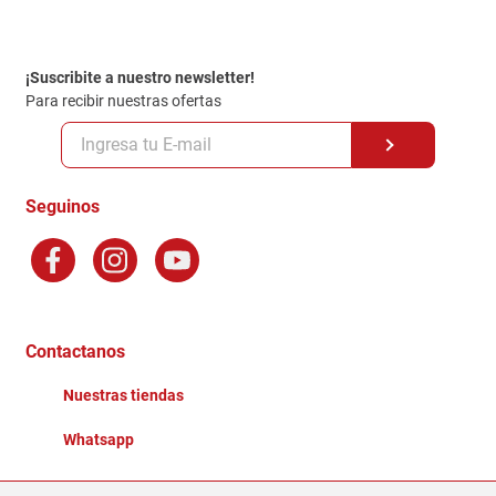
Contacto
Garantia
Política de entrega
¡Suscribite a nuestro newsletter!
Politica de Privacidad
Para recibir nuestras ofertas
Políticas y condiciones GiftCard
Formas de Pago
Terminos y Condiciones
Seguinos
Preguntas Frecuentes
Factura Electronica
Distribuidores
Ganadores - Promociones
Contactanos
Nuestras tiendas
Whatsapp