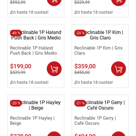
$
592
,
99
$
329
,
99
9
.
comoda
¡En hasta 18 cuotas!
¡En hasta 18 cuotas!
10
.
sofa
-
40 %
-
20 %
Reclinable 1P Haland
Reclinable 1P Kim | Gris
Push Back | Gris Medio
Claro
$
199
,
00
$
359
,
00
$
329
,
99
$
450
,
00
¡En hasta 18 cuotas!
¡En hasta 18 cuotas!
-
20 %
-
21 %
Reclinable 1P Hayley |
Reclinable 1P Gerry |
Beige
Café Oscuro