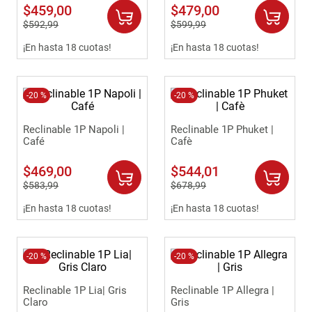
$
459
,
00
$
479
,
00
$
592
,
99
$
599
,
99
¡En hasta 18 cuotas!
¡En hasta 18 cuotas!
-
20 %
-
20 %
Reclinable 1P Napoli |
Reclinable 1P Phuket |
Café
Cafè
$
469
,
00
$
544
,
01
$
583
,
99
$
678
,
99
¡En hasta 18 cuotas!
¡En hasta 18 cuotas!
-
20 %
-
20 %
Reclinable 1P Lia| Gris
Reclinable 1P Allegra |
Claro
Gris