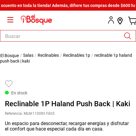
to en toda la tienda! Además, difiere tus compras desde $600 hasta en
Buscar
TÉRMINOS MÁS BUSCADOS
salas
reclinables
reclinables 1p
reclinable 1p haland
1
.
salas
push back | kaki
2
.
armario
3
.
cómoda estilo
4
.
comedor
En stock
5
.
zapatera
Reclinable 1P Haland Push Back | Kaki
6
.
armario lux
Referencia
:
MLM-110085 FA03
7
.
cama
Un espacio para desconectar, recargar energías y disfrutar
el confort que hace especial cada día en casa.
8
.
havana master