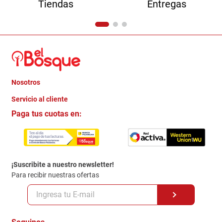
Tiendas
Entregas
Nosotros
+
Servicio al cliente
Quienes somos
+
Paga tus cuotas en:
Trabaja con Nosotros
Crédito Directo
Contacto
Garantia
Política de entrega
¡Suscribite a nuestro newsletter!
Politica de Privacidad
Para recibir nuestras ofertas
Políticas y condiciones GiftCard
Formas de Pago
Terminos y Condiciones