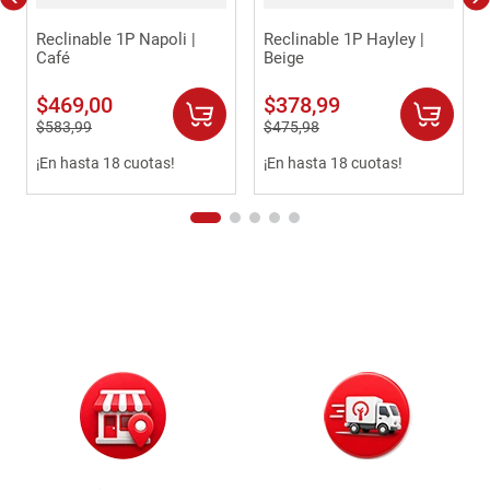
Reclinable 1P Napoli |
Reclinable 1P Hayley |
Café
Beige
$
469
,
00
$
378
,
99
$
583
,
99
$
475
,
98
¡En hasta 18 cuotas!
¡En hasta 18 cuotas!