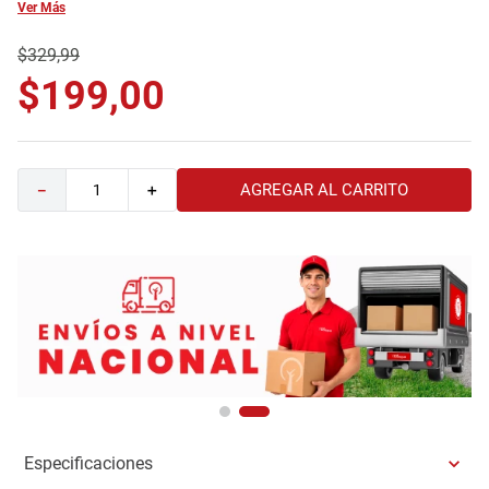
Ver Más
9
.
comoda
$
329
,
99
10
.
sofa
$
199
,
00
AGREGAR AL CARRITO
－
＋
Especificaciones