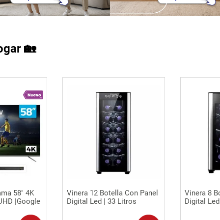
ogar 🏡
ápida
Vista rápida
Vi
ama 58" 4K
Vinera 12 Botella Con Panel
Vinera 8 B
UHD |Google
Digital Led | 33 Litros
Digital Led