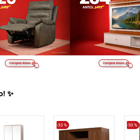
o! ✨
-
33 %
-
30 %