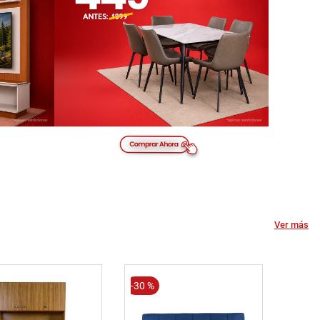
Ver más
-
30 %