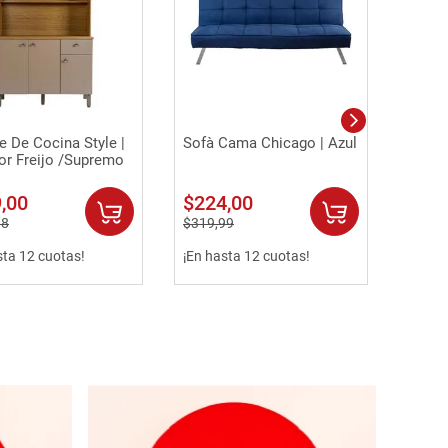
Vista rápida
Vista rápida
 De Cocina Style |
Sofà Cama Chicago | Azul
or Freijo /Supremo
9
,
00
$
224
,
00
98
$
319
,
99
sta 12 cuotas!
¡En hasta 12 cuotas!