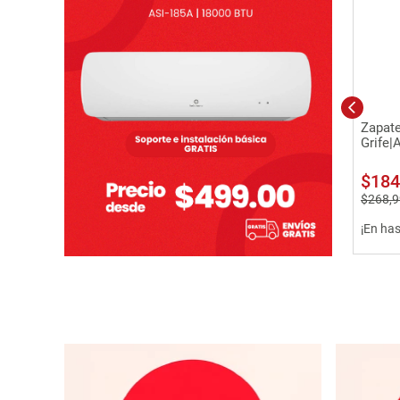
Zapate
Grife|
$
184
$
268
,
9
¡En ha