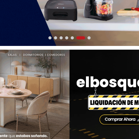
0
.
sofa