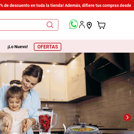
descuento en toda la tienda! Además, difiere tus compras desde $600 h
OFERTAS
¡Lo Nuevo!