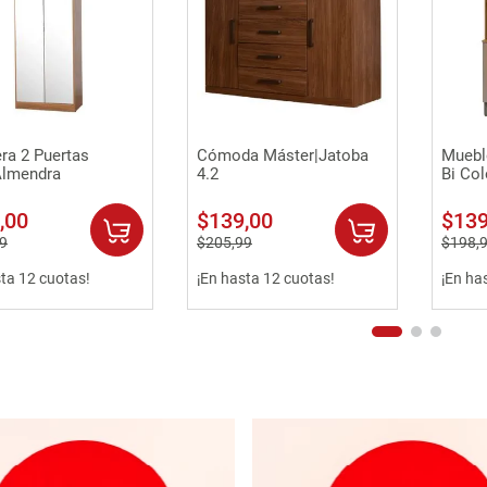
Vista rápida
Vista rápida
ra 2 Puertas
Cómoda Máster|Jatoba
Mueble
Almendra
4.2
Bi Col
,
00
$
139
,
00
$
13
9
$
205
,
99
$
198
,
sta 12 cuotas!
¡En hasta 12 cuotas!
¡En ha