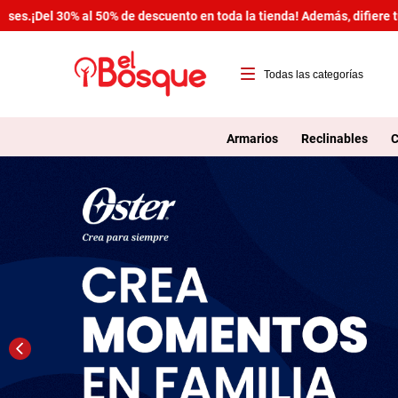
¡Del 30% al 50% de descuento en toda la tienda! Además, difiere tus c
T
1
Armarios
Reclinables
C
2
3
4
5
6
7
8
9