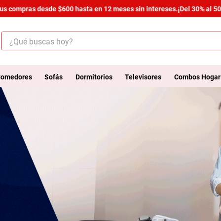
ompras desde $600 hasta en 12 meses sin intereses.
¡Del 30% al 50% de 
¿Qué buscas hoy?
ÉRMINOS MÁS BUSCADOS
.
salas
omedores
Sofás
Dormitorios
Televisores
Combos Hogar
.
armario
.
comedor
.
cómoda estilo
.
zapatera
.
cama
.
armario lux
.
comoda
.
havana master