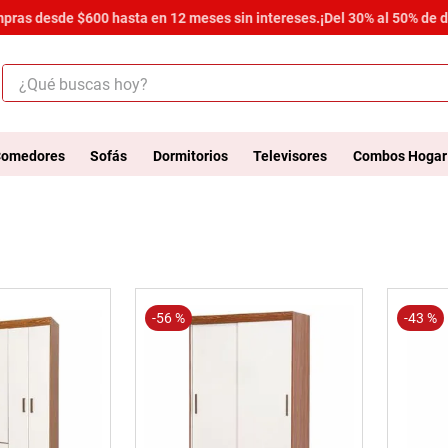
ompras desde $600 hasta en 12 meses sin intereses.
¡Del 30% al 50% de 
¿Qué buscas hoy?
ÉRMINOS MÁS BUSCADOS
.
salas
omedores
Sofás
Dormitorios
Televisores
Combos Hogar
.
armario
.
cómoda estilo
.
comedor
.
zapatera
-
56 %
-
43 %
.
armario lux
.
cama
.
havana master
.
comoda