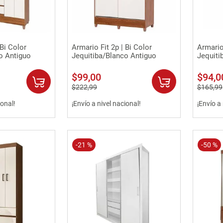
0
.
sofa
rápida
Vista rápida
|Bi Color
Armario Fit 2p | Bi Color
Armario 
o Antiguo
Jequitiba/Blanco Antiguo
Jequiti
$
99
,
00
$
94
,
0
$
222
,
99
$
165
,
99
ional!
¡Envío a nivel nacional!
¡Envío a
-
21 %
-
50 %