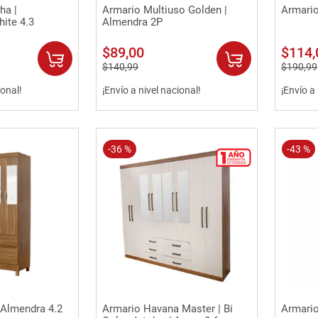
rápida
Vista rápida
ha |
Armario Multiuso Golden |
Armario 
ite 4.3
Almendra 2P
$
89
,
00
$
114
,
$
140
,
99
$
190
,
99
ional!
¡Envío a nivel nacional!
¡Envío a
-
36 %
-
43 %
rápida
Vista rápida
 Almendra 4.2
Armario Havana Master | Bi
Armario 