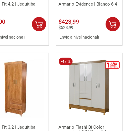
Vista rápida
Vista rápida
Fit 4.2 | Jequitiba
Armario Evidence | Blanco 6.4
00
$
423
,
99
$
528
,
99
 nivel nacional!
¡Envío a nivel nacional!
-
47 %
Vista rápida
Vista rápida
Fit 3.2 | Jequitiba
Armario Flash| Bi Color