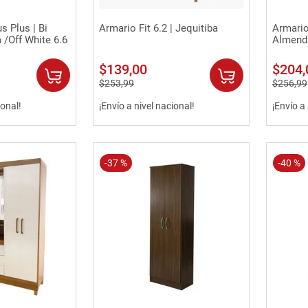
rápida
Vista rápida
 Plus | Bi
Armario Fit 6.2 | Jequitiba
Armario
 /Off White 6.6
Almendr
$
139
,
00
$
204
,
$
253
,
99
$
256
,
99
ional!
¡Envío a nivel nacional!
¡Envío a
-
37 %
-
40 %