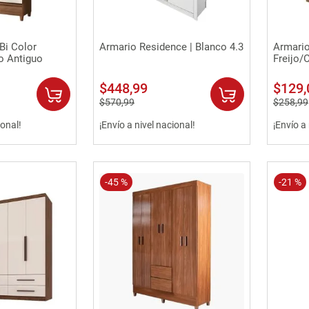
rápida
Vista rápida
|Bi Color
Armario Residence | Blanco 4.3
Armario
o Antiguo
Freijo/O
$
448
,
99
$
129
,
$
570
,
99
$
258
,
99
ional!
¡Envío a nivel nacional!
¡Envío a
-
45 %
-
21 %