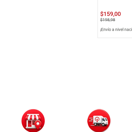
$
159
,
00
$
198
,
98
¡Envío a nivel nac