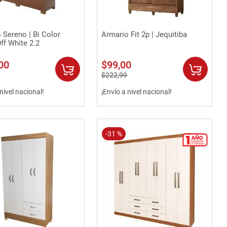
Vista rápida
Vista rápida
 Sereno | Bi Color
Armario Fit 2p | Jequitiba
ff White 2.2
00
$
99
,
00
$
222
,
99
 nivel nacional!
¡Envío a nivel nacional!
-
31 %