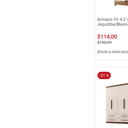
Vista 
Armario Fit 4.2 
Jequitiba/Blanc
$
114
,
00
$
190
,
99
¡Envío a nivel nac
-
21 %