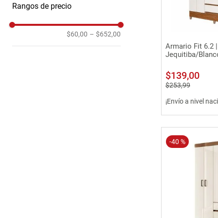
Rangos de precio
1
Armarios Pequeños
Armarios Grandes
$60,00
–
$652,00
Vista 
Armario Fit 6.2 
Jequitiba/Blanc
$
139
,
00
$
253
,
99
¡Envío a nivel nac
-
40 %