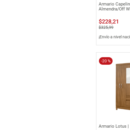
Vista 
Armario Capelin
Almendra/Off Wh
$
228
,
21
$
325
,
99
¡Envío a nivel nac
-
20 %
Vista 
Armario Lotus |