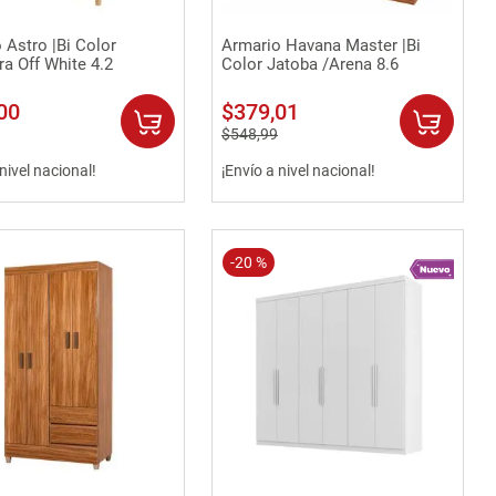
Vista rápida
Vista rápida
 Astro |Bi Color
Armario Havana Master |Bi
a Off White 4.2
Color Jatoba /Arena 8.6
00
$
379
,
01
$
548
,
99
 nivel nacional!
¡Envío a nivel nacional!
-
20 %