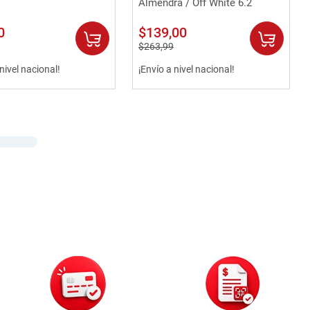
Almendra / Off White 6.2
0
$
139
,
00
$
263
,
99
 nivel nacional!
¡Envío a nivel nacional!