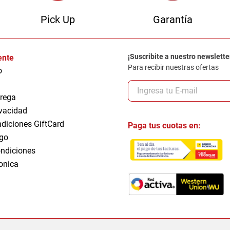
Pick Up
Garantía
¡Suscribite a nuestro newslette
iente
Para recibir nuestras ofertas
o
trega
ivacidad
ndiciones GiftCard
Paga tus cuotas en:
go
ndiciones
ronica