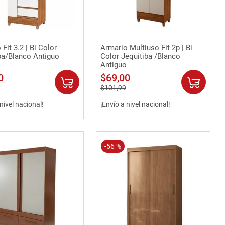
Vista rápida
Vista rápida
Fit 3.2 | Bi Color
Armario Multiuso Fit 2p | Bi
ba/Blanco Antiguo
Color Jequitiba /Blanco
Antiguo
0
$
69
,
00
$
101
,
99
 nivel nacional!
¡Envío a nivel nacional!
-
56 %