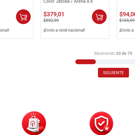
Color Jatoba / Arena 8.6
$
379
,
01
$
94
,
0
$
592
,
99
$
165
,
99
ional!
¡Envío a nivel nacional!
¡Envío a
Mostrando
20 de 75