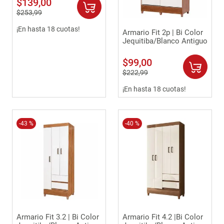
$
139
,
00
9
.
comoda
$
253
,
99
10
.
sofa
¡En hasta 18 cuotas!
Armario Fit 2p | Bi Color
Jequitiba/Blanco Antiguo
$
99
,
00
$
222
,
99
¡En hasta 18 cuotas!
-
43 %
-
40 %
Armario Fit 3.2 | Bi Color
Armario Fit 4.2 |Bi Color