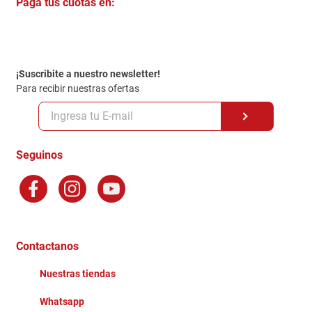
Paga tus cuotas en:
Trabaja con Nosotros
Crédito Directo
Contacto
Garantia
Política de entrega
¡Suscribite a nuestro newsletter!
Politica de Privacidad
Para recibir nuestras ofertas
Políticas y condiciones GiftCard
Formas de Pago
Terminos y Condiciones
Seguinos
Preguntas Frecuentes
Factura Electronica
Distribuidores
Ganadores - Promociones
Contactanos
Nuestras tiendas
Whatsapp