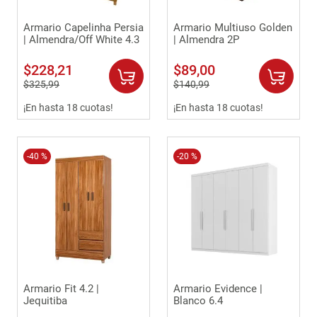
Armario Capelinha Persia
Armario Multiuso Golden
| Almendra/Off White 4.3
| Almendra 2P
$
228
,
21
$
89
,
00
$
325
,
99
$
140
,
99
¡En hasta 18 cuotas!
¡En hasta 18 cuotas!
-
40 %
-
20 %
Armario Fit 4.2 |
Armario Evidence |
Jequitiba
Blanco 6.4