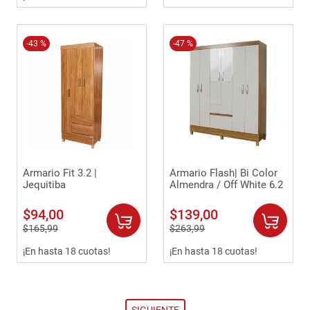
-
43 %
-
47 %
Armario Fit 3.2 |
Armario Flash| Bi Color
Jequitiba
Almendra / Off White 6.2
$
94
,
00
$
139
,
00
$
165
,
99
$
263
,
99
¡En hasta 18 cuotas!
¡En hasta 18 cuotas!