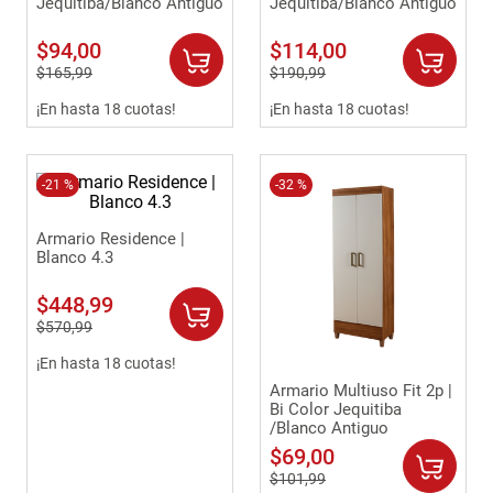
Jequitiba/Blanco Antiguo
Jequitiba/Blanco Antiguo
$
94
,
00
$
114
,
00
$
165
,
99
$
190
,
99
¡En hasta 18 cuotas!
¡En hasta 18 cuotas!
-
21 %
-
32 %
Armario Residence |
Blanco 4.3
$
448
,
99
$
570
,
99
¡En hasta 18 cuotas!
Armario Multiuso Fit 2p |
Bi Color Jequitiba
/Blanco Antiguo
$
69
,
00
$
101
,
99