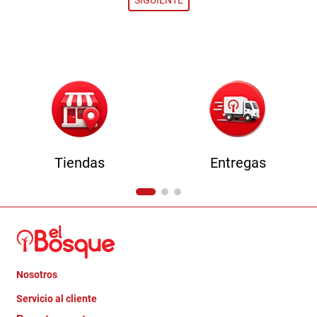
Tiendas
Entregas
Nosotros
+
Servicio al cliente
Quienes somos
+