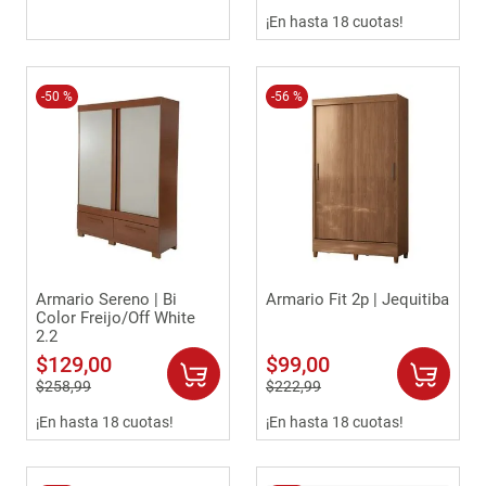
¡En hasta 18 cuotas!
-
50 %
-
56 %
Armario Sereno | Bi
Armario Fit 2p | Jequitiba
Color Freijo/Off White
2.2
$
129
,
00
$
99
,
00
$
258
,
99
$
222
,
99
¡En hasta 18 cuotas!
¡En hasta 18 cuotas!