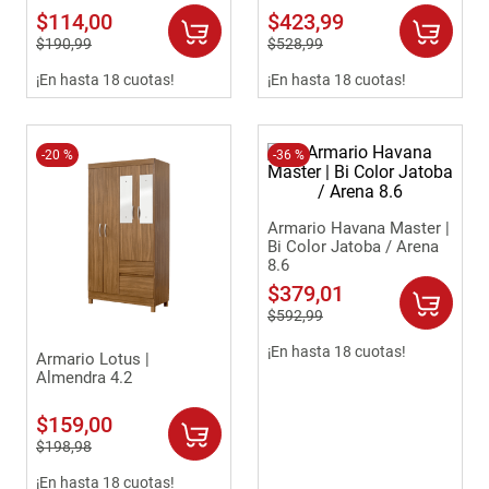
$
114
,
00
$
423
,
99
$
190
,
99
$
528
,
99
¡En hasta 18 cuotas!
¡En hasta 18 cuotas!
-
20 %
-
36 %
Armario Havana Master |
Bi Color Jatoba / Arena
8.6
$
379
,
01
$
592
,
99
¡En hasta 18 cuotas!
Armario Lotus |
Almendra 4.2
$
159
,
00
$
198
,
98
¡En hasta 18 cuotas!