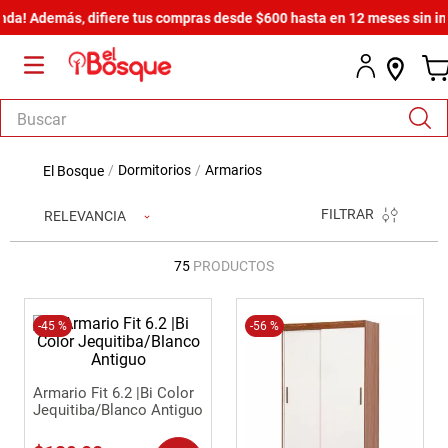
más, difiere tus compras desde $600 hasta en 12 meses sin intereses.
¡
Buscar
TÉRMINOS MÁS BUSCADOS
dormitorios
armarios
1
.
salas
FILTRAR
RELEVANCIA
2
.
armario
3
.
cómoda estilo
75
PRODUCTOS
4
.
comedor
5
.
-
45 %
zapatera
-
56 %
6
.
armario lux
Armario Fit 6.2 |Bi Color
7
.
cama
Jequitiba/Blanco Antiguo
8
.
havana master