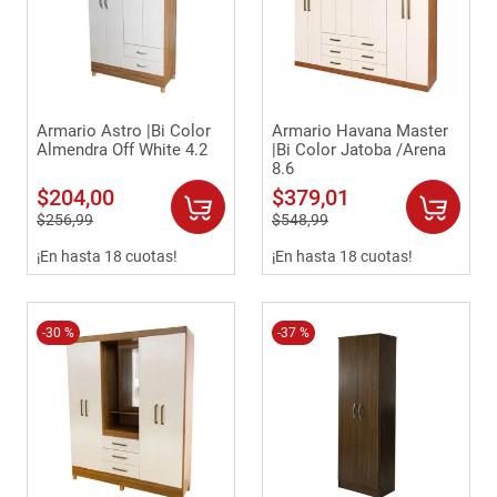
Armario Astro |Bi Color
Armario Havana Master
Almendra Off White 4.2
|Bi Color Jatoba /Arena
8.6
$
204
,
00
$
379
,
01
$
256
,
99
$
548
,
99
¡En hasta 18 cuotas!
¡En hasta 18 cuotas!
-
30 %
-
37 %