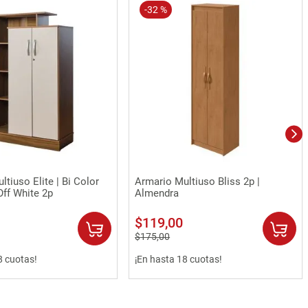
-
32 %
Vista rápida
Vista rápida
tiuso Elite | Bi Color
Armario Multiuso Bliss 2p |
ff White 2p
Almendra
$
119
,
00
$
175
,
00
8 cuotas!
¡En hasta 18 cuotas!