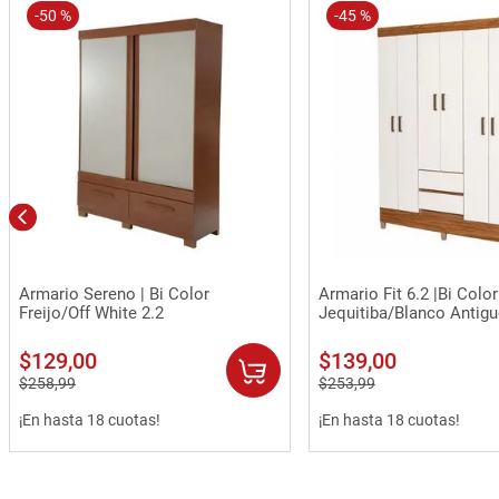
-
50 %
-
45 %
Vista rápida
Vista rápida
Armario Sereno | Bi Color
Armario Fit 6.2 |Bi Color
Freijo/Off White 2.2
Jequitiba/Blanco Antig
$
129
,
00
$
139
,
00
$
258
,
99
$
253
,
99
¡En hasta 18 cuotas!
¡En hasta 18 cuotas!