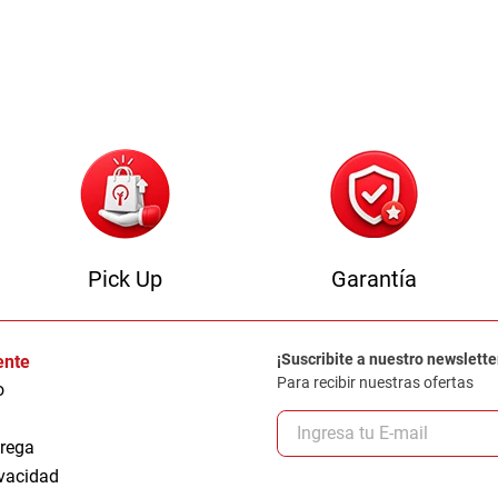
Pick Up
Garantía
¡Suscribite a nuestro newslette
iente
Para recibir nuestras ofertas
o
trega
ivacidad