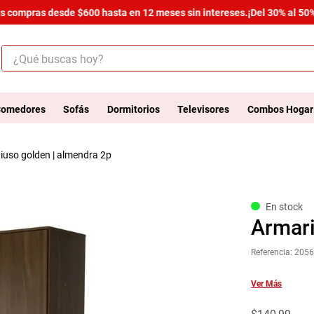
 compras desde $600 hasta en 12 meses sin intereses.
¡Del 30% al 50% d
¿Qué buscas hoy?
ÉRMINOS MÁS BUSCADOS
.
salas
omedores
Sofás
Dormitorios
Televisores
Combos Hogar
.
armario
tiuso golden | almendra 2p
.
cómoda estilo
.
comedor
.
zapatera
En stock
Armari
.
cama
Referencia
:
2056
.
comoda
.
armario lux
Ver Más
.
havana master