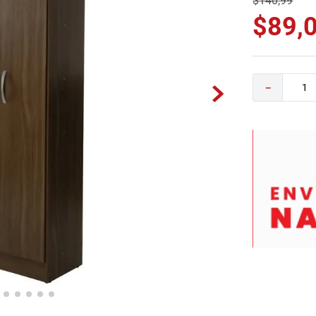
$
140
,
99
0
.
camas
$
89
,
－