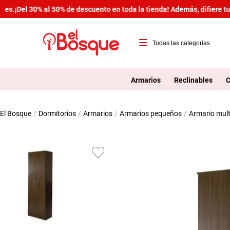
s.
¡Del 30% al 50% de descuento en toda la tienda! Además, difiere tus
T
1
Armarios
Reclinables
C
2
dormitorios
armarios
armarios pequeños
armario mul
3
4
5
6
7
8
9