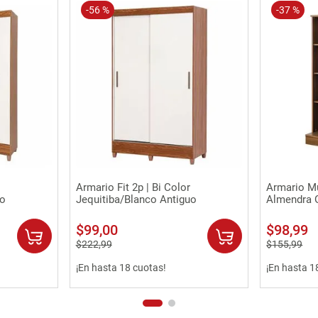
-
56 %
-
37 %
Vista rápida
Armario Fit 2p | Bi Color
Armario Mul
uo
Jequitiba/Blanco Antiguo
Almendra O
$
99
,
00
$
98
,
99
$
222
,
99
$
155
,
99
¡En hasta 18 cuotas!
¡En hasta 1