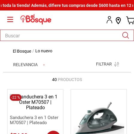
 tienda! Además, difiere tus compras desde $600 hasta en 12 meses sin
Buscar
TÉRMINOS MÁS BUSCADOS
lo nuevo
1
.
salas
FILTRAR
RELEVANCIA
2
.
armario
3
.
comedor
40
PRODUCTOS
4
.
cómoda estilo
5
.
-
22 %
zapatera
6
.
cama
Sanduchera 3 en 1 Oster
7
.
armario lux
M70507 | Plateado
8
.
comoda