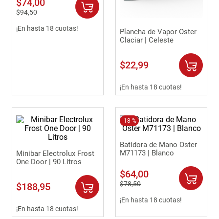
$
74
,
00
9
.
havana master
$
94
,
50
10
.
sofa
¡En hasta 18 cuotas!
Plancha de Vapor Oster
Claciar | Celeste
$
22
,
99
¡En hasta 18 cuotas!
-
18 %
Batidora de Mano Oster
M71173 | Blanco
Minibar Electrolux Frost
One Door | 90 Litros
$
64
,
00
$
78
,
50
$
188
,
95
¡En hasta 18 cuotas!
¡En hasta 18 cuotas!