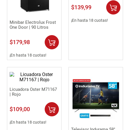
$
139
,
99
¡En hasta 18 cuotas!
Minibar Electrolux Frost
One Door | 90 Litros
$
179
,
98
¡En hasta 18 cuotas!
Licuadora Oster M71167
| Rojo
$
109
,
00
¡En hasta 18 cuotas!
Televisor Indurama 58"