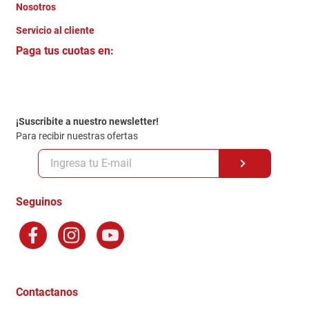
Nosotros
+
Servicio al cliente
Quienes somos
+
Paga tus cuotas en:
Trabaja con Nosotros
Crédito Directo
Contacto
Garantia
Política de entrega
¡Suscribite a nuestro newsletter!
Politica de Privacidad
Para recibir nuestras ofertas
Políticas y condiciones GiftCard
Formas de Pago
Terminos y Condiciones
Seguinos
Preguntas Frecuentes
Factura Electronica
Distribuidores
Ganadores - Promociones
Contactanos