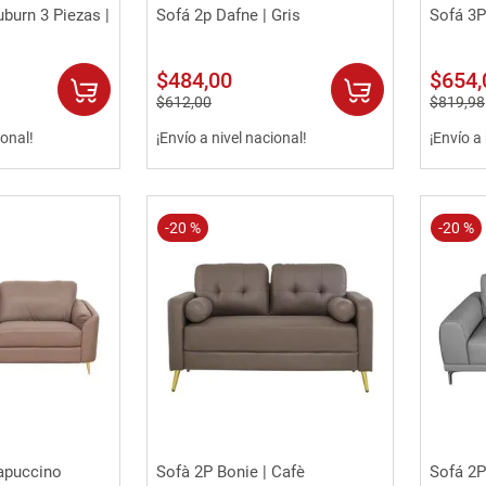
rápida
Vista rápida
burn 3 Piezas |
Sofá 2p Dafne | Gris
Sofá 3P
$
484
,
00
$
654
,
$
612
,
00
$
819
,
98
ional!
¡Envío a nivel nacional!
¡Envío a
-
20 %
-
20 %
rápida
Vista rápida
apuccino
Sofà 2P Bonie | Cafè
Sofá 2P