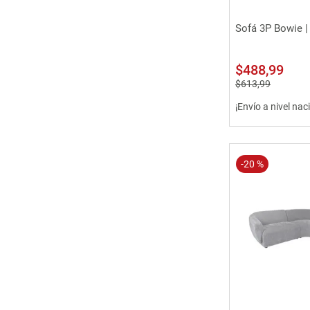
Vista 
Sofá 3P Bowie |
$
488
,
99
$
613
,
99
¡Envío a nivel nac
-
20 %