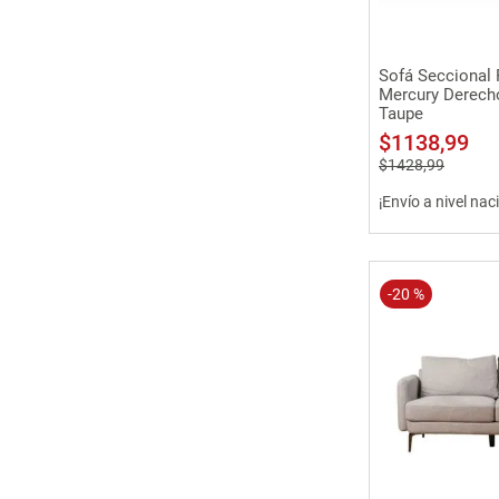
Vista 
Sofá Seccional 
Mercury Derech
Taupe
$
1138
,
99
$
1428
,
99
¡Envío a nivel nac
-
20 %