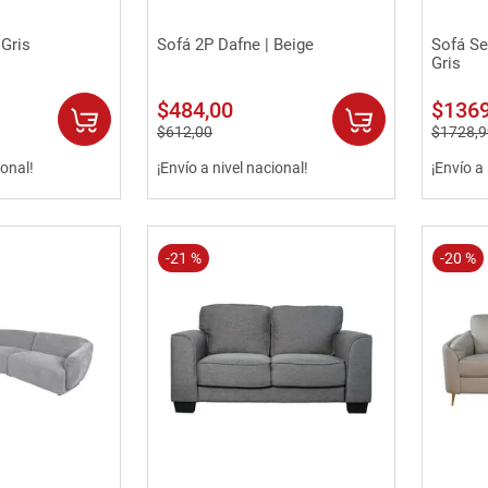
rápida
Vista rápida
 Gris
Sofá 2P Dafne | Beige
Sofá Se
Gris
$
484
,
00
$
136
$
612
,
00
$
1728
,
9
ional!
¡Envío a nivel nacional!
¡Envío a
-
21 %
-
20 %