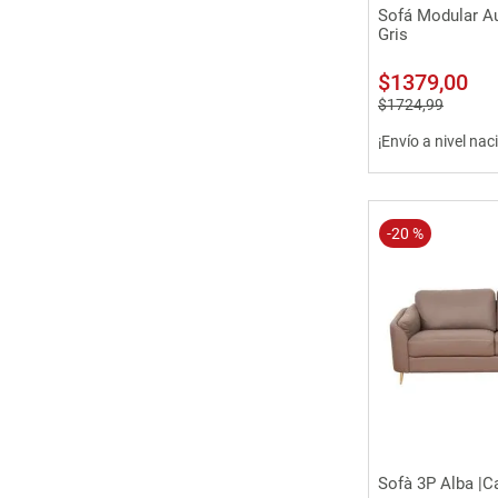
Vista 
Sofá Modular Au
Gris
$
1379
,
00
$
1724
,
99
¡Envío a nivel nac
-
20 %
Vista 
Sofà 3P Alba |C