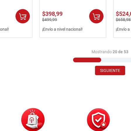
$
398
,
99
$
524
,
$
499
,
99
$
658
,
98
ional!
¡Envío a nivel nacional!
¡Envío a
Mostrando
20 de 53