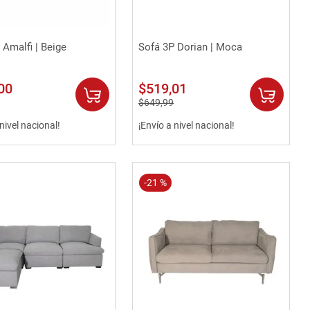
Vista rápida
Vista rápida
 Amalfi | Beige
Sofá 3P Dorian | Moca
00
$
519
,
01
$
649
,
99
 nivel nacional!
¡Envío a nivel nacional!
-
21 %