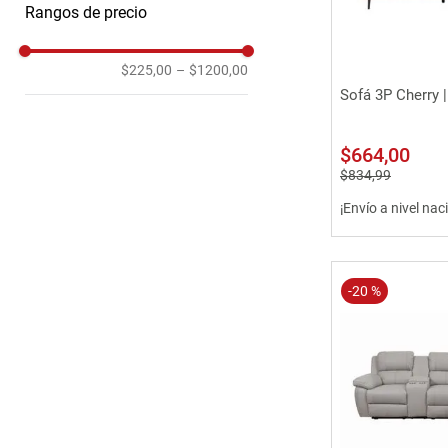
Rangos de precio
Sofàs Especiales
1
$225,00
–
$1200,00
Vista 
Sofá 3P Cherry |
$
664
,
00
$
834
,
99
¡Envío a nivel nac
-
20 %