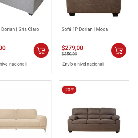
Vista rápida
Vista rápida
 Dorian | Gris Claro
Sofá 1P Dorian | Moca
00
$
279
,
00
$
350
,
99
 nivel nacional!
¡Envío a nivel nacional!
-
20 %