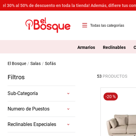
¡Del 30% al 50% de descuento en toda la tienda! Además, difiere tus c
T
1
Armarios
Reclinables
C
2
salas
sofás
3
Filtros
53
PRODUCTOS
4
5
Sub-Categoría
-
20 %
6
Sofas 2p
Numero de Puestos
7
Sofas 3p
Sofas 1p
1 Puesto
8
Reclinables Especiales
Sofas modulares
2 Puestos
9
Sofas seccionales
3 Puestos
Modulares Reclinables