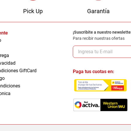
Pick Up
Garantía
¡Suscribite a nuestro newslette
iente
Para recibir nuestras ofertas
o
trega
ivacidad
ndiciones GiftCard
Paga tus cuotas en:
go
ndiciones
ronica