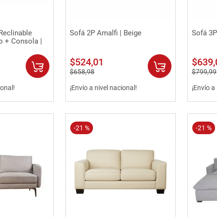
rápida
Vista rápida
Reclinable
Sofá 2P Amalfi | Beige
Sofá 3P
o + Consola |
$
524
,
01
$
639
,
$
658
,
98
$
799
,
99
ional!
¡Envío a nivel nacional!
¡Envío a
-
21 %
-
21 %