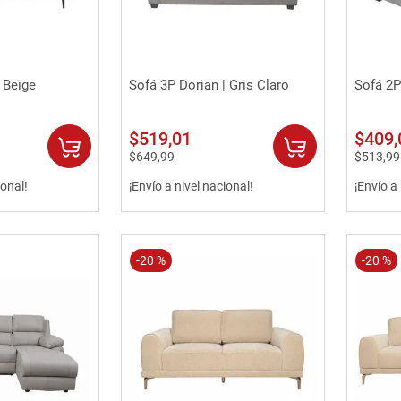
0
.
sofa
rápida
Vista rápida
 Beige
Sofá 3P Dorian | Gris Claro
Sofá 2P
$
519
,
01
$
409
,
$
649
,
99
$
513
,
99
ional!
¡Envío a nivel nacional!
¡Envío a
-
20 %
-
20 %