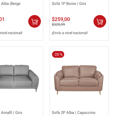
Vista rápida
Vista rápida
 Alba |Beige
Sofá 1P Bonie | Gris
01
$
259
,
00
$
329
,
99
 nivel nacional!
¡Envío a nivel nacional!
-
20 %
Vista rápida
Vista rápida
 Amalfi | Gris
Sofà 2P Alba | Capuccino