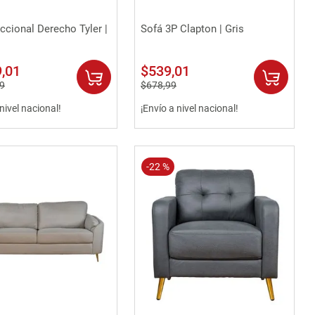
Vista rápida
Vista rápida
ccional Derecho Tyler |
Sofá 3P Clapton | Gris
9
,
01
$
539
,
01
9
$
678
,
99
 nivel nacional!
¡Envío a nivel nacional!
-
22 %