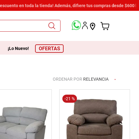
descuento en toda la tienda! Además, difiere tus compras desde $600 h
OFERTAS
¡Lo Nuevo!
ORDENAR POR
RELEVANCIA
-
21 %