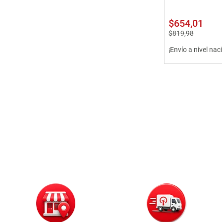
$
654
,
01
$
819
,
98
¡Envío a nivel nac