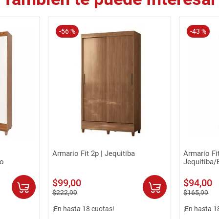
-
56 %
-
43 %
Vista rápida
Armario Fit 2p | Jequitiba
Armario Fit
uo
Jequitiba/
$
99
,
00
$
94
,
00
$
222
,
99
$
165
,
99
¡En hasta 18 cuotas!
¡En hasta 1