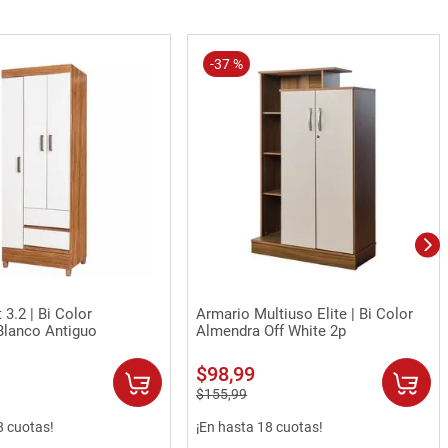
-
37 %
Vista rápida
Vista rápida
 3.2 | Bi Color
Armario Multiuso Elite | Bi Color
Blanco Antiguo
Almendra Off White 2p
$
98
,
99
$
155
,
99
8 cuotas!
¡En hasta 18 cuotas!