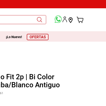
escuento en toda la tienda! Además, difiere tus compras desde $600 ha
OFERTAS
¡Lo Nuevo!
 Fit 2p | Bi Color
iba/Blanco Antiguo
861