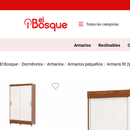
Del 30% al 50% de descuento en toda la tienda! Además, difiere tus co
T
1
Armarios
Reclinables
C
2
dormitorios
armarios
armarios pequeños
armario fit 
3
4
5
6
7
8
9