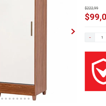
0
.
camas
$
222
,
99
$
99
,
－