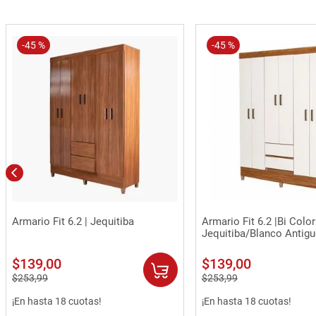
-
45 %
-
45 %
Vista rápida
Vista rápida
Armario Fit 6.2 | Jequitiba
Armario Fit 6.2 |Bi Color
Jequitiba/Blanco Antig
$
139
,
00
$
139
,
00
$
253
,
99
$
253
,
99
¡En hasta 18 cuotas!
¡En hasta 18 cuotas!