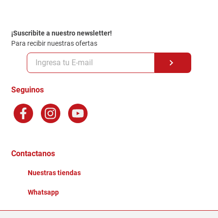
Contacto
Garantia
Política de entrega
¡Suscribite a nuestro newsletter!
Politica de Privacidad
Para recibir nuestras ofertas
Políticas y condiciones GiftCard
Formas de Pago
Terminos y Condiciones
Seguinos
Preguntas Frecuentes
Factura Electronica
Distribuidores
Ganadores - Promociones
Contactanos
Nuestras tiendas
Whatsapp