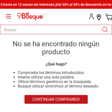
hasta en 12 meses sin intereses.
¡Del 30% al 50% de descuento en toda 
Buscar
TÉRMINOS MÁS BUSCADOS
No se ha encontrado ningún
1
.
armario
producto
2
.
cómoda estilo
¿Qué hago?
3
.
comedor
Compruebe los términos introducidos.
4
.
zapatera
Intenta utilizar una sola palabra.
Utilice términos genéricos en la búsqueda.
5
.
armario lux
Busque utilizar sinónimos al término deseado.
6
.
cama
CONTINUAR COMPRANDO
7
.
havana master
8
.
bicama zoe