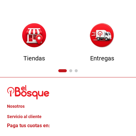
9
.
comoda
10
.
sofa
Tiendas
Entregas
Nosotros
+
Servicio al cliente
Quienes somos
+
Paga tus cuotas en:
Trabaja con Nosotros
Crédito Directo