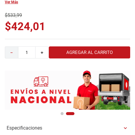
Ver Más
9
.
comoda
$
533
,
99
10
.
sofa
$
424
,
01
AGREGAR AL CARRITO
－
＋
Especificaciones