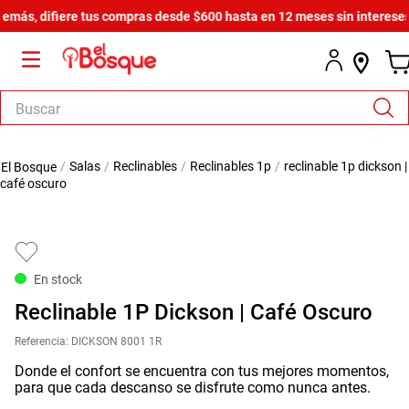
s, difiere tus compras desde $600 hasta en 12 meses sin intereses.
¡De
Buscar
TÉRMINOS MÁS BUSCADOS
salas
reclinables
reclinables 1p
reclinable 1p dickson |
1
.
salas
café oscuro
2
.
armario
3
.
cómoda estilo
4
.
comedor
En stock
5
.
zapatera
Reclinable 1P Dickson | Café Oscuro
6
.
armario lux
Referencia
:
DICKSON 8001 1R
7
.
cama
Donde el confort se encuentra con tus mejores momentos,
para que cada descanso se disfrute como nunca antes.
8
.
havana master