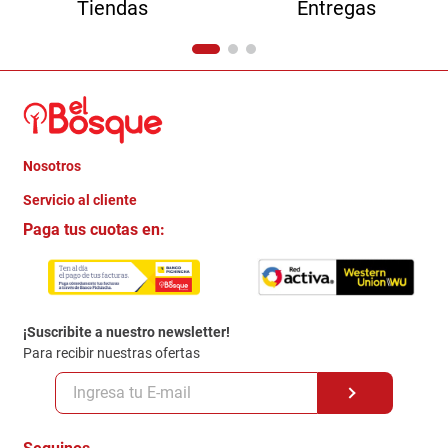
Tiendas
Entregas
Nosotros
+
Servicio al cliente
Quienes somos
+
Paga tus cuotas en:
Trabaja con Nosotros
Crédito Directo
Contacto
Garantia
Política de entrega
¡Suscribite a nuestro newsletter!
Politica de Privacidad
Para recibir nuestras ofertas
Políticas y condiciones GiftCard
Formas de Pago
Terminos y Condiciones