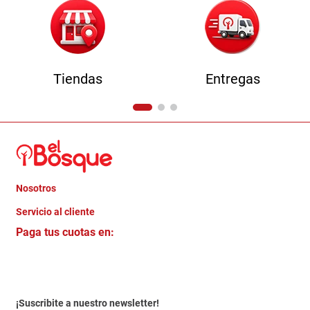
Tiendas
Entregas
Nosotros
+
Servicio al cliente
Quienes somos
+
Paga tus cuotas en:
Trabaja con Nosotros
Crédito Directo
Contacto
Garantia
Política de entrega
¡Suscribite a nuestro newsletter!
Politica de Privacidad