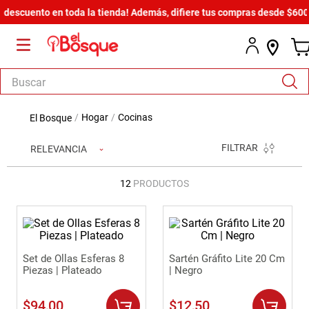
scuento en toda la tienda! Además, difiere tus compras desde $600 has
Buscar
TÉRMINOS MÁS BUSCADOS
hogar
cocinas
1
.
salas
FILTRAR
RELEVANCIA
2
.
armario
3
.
comedor
12
PRODUCTOS
4
.
cómoda estilo
5
.
zapatera
6
.
cama
Set de Ollas Esferas 8
Sartén Gráfito Lite 20 Cm
Piezas | Plateado
| Negro
7
.
armario lux
8
.
comoda
$
94
,
00
$
12
,
50