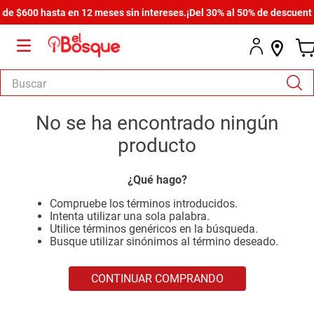
de $600 hasta en 12 meses sin intereses.
¡Del 30% al 50% de descuento 
Buscar
TÉRMINOS MÁS BUSCADOS
No se ha encontrado ningún
1
.
salas
producto
2
.
armario
¿Qué hago?
3
.
cómoda estilo
Compruebe los términos introducidos.
4
.
comedor
Intenta utilizar una sola palabra.
Utilice términos genéricos en la búsqueda.
5
.
zapatera
Busque utilizar sinónimos al término deseado.
6
.
armario lux
CONTINUAR COMPRANDO
7
.
cama
8
.
havana master