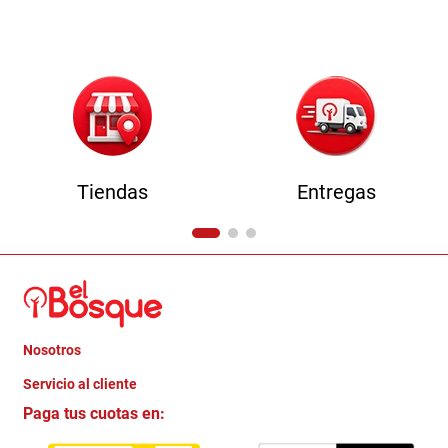
9
.
comoda
10
.
sofa
Tiendas
Entregas
Nosotros
+
Servicio al cliente
Quienes somos
+
Paga tus cuotas en:
Trabaja con Nosotros
Crédito Directo