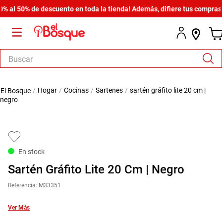
l 50% de descuento en toda la tienda! Además, difiere tus compras des
Buscar
TÉRMINOS MÁS BUSCADOS
hogar
cocinas
sartenes
sartén gráfito lite 20 cm |
1
.
salas
negro
2
.
armario
3
.
comedor
4
.
cómoda estilo
En stock
5
.
zapatera
Sartén Gráfito Lite 20 Cm | Negro
6
.
cama
Referencia
:
M33351
7
.
armario lux
Ver Más
8
.
comoda