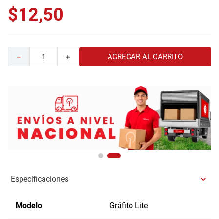
$
12
,
50
9
.
havana master
10
.
sofa
AGREGAR AL CARRITO
－
＋
Especificaciones
Modelo
Gráfito Lite