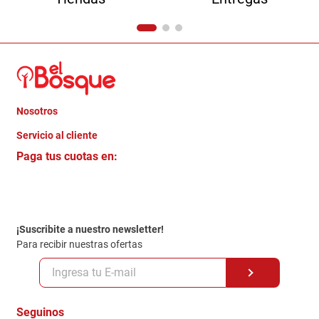
Nosotros
+
Servicio al cliente
Quienes somos
+
Paga tus cuotas en:
Trabaja con Nosotros
Crédito Directo
Contacto
Garantia
Política de entrega
¡Suscribite a nuestro newsletter!
Politica de Privacidad
Para recibir nuestras ofertas
Políticas y condiciones GiftCard
Formas de Pago
Terminos y Condiciones
Seguinos