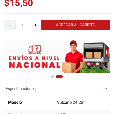
$
15
,
50
9
.
havana master
10
.
camas
AGREGAR AL CARRITO
－
＋
Especificaciones
Modelo
Vulcano 24 Cm