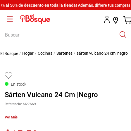
l 50% de descuento en toda la tienda! Además, difiere tus compras des
Buscar
TÉRMINOS MÁS BUSCADOS
hogar
cocinas
sartenes
sárten vulcano 24 cm |negro
1
.
salas
2
.
armario
3
.
cómoda estilo
En stock
4
.
comedor
Sárten Vulcano 24 Cm |Negro
5
.
zapatera
Referencia
:
M27669
6
.
cama
7
.
comoda
Ver Más
8
.
armario lux