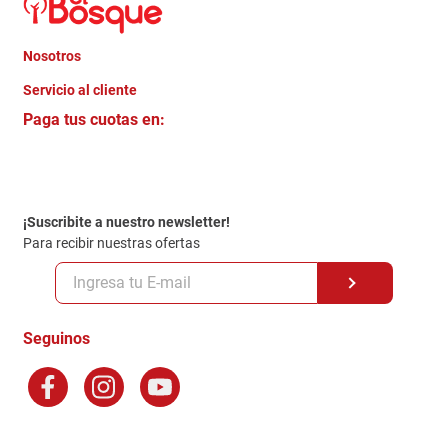
Nosotros
+
Servicio al cliente
Quienes somos
+
Paga tus cuotas en:
Trabaja con Nosotros
Crédito Directo
Contacto
Garantia
Política de entrega
¡Suscribite a nuestro newsletter!
Politica de Privacidad
Para recibir nuestras ofertas
Políticas y condiciones GiftCard
Formas de Pago
Terminos y Condiciones
Seguinos
Preguntas Frecuentes
Factura Electronica
Distribuidores