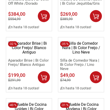
Off White /Dorado
| Bi Color Jequitiba/Gris
9
.
sofa
$
384
,
00
$
269
,
00
10
.
armario lux
$
554
,
99
$
389
,
99
¡En hasta 18 cuotas!
¡En hasta 18 cuotas!
-
32 %
-
35 %
Aparador Brise | Bi Color
Silla de Comedor Nara |
Freijo/ Blanco Antiguo
Bi Color Freijo / Lino
Neve
$
199
,
00
$
49
,
00
$
291
,
99
$
74
,
99
¡En hasta 18 cuotas!
¡En hasta 18 cuotas!
-
40 %
-
31 %