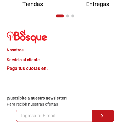
Tiendas
Entregas
Nosotros
+
Servicio al cliente
Quienes somos
+
Paga tus cuotas en:
Trabaja con Nosotros
Crédito Directo
Contacto
Garantia
Política de entrega
¡Suscribite a nuestro newsletter!
Politica de Privacidad
Para recibir nuestras ofertas
Políticas y condiciones GiftCard
Formas de Pago
Terminos y Condiciones