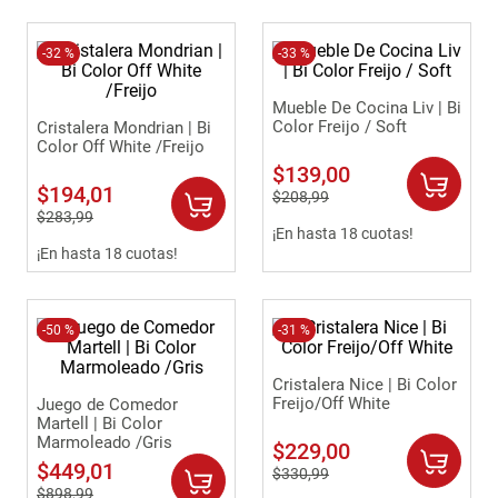
-
32 %
-
33 %
Mueble De Cocina Liv | Bi
Color Freijo / Soft
Cristalera Mondrian | Bi
Color Off White /Freijo
$
139
,
00
$
194
,
01
$
208
,
99
$
283
,
99
¡En hasta 18 cuotas!
¡En hasta 18 cuotas!
-
50 %
-
31 %
Cristalera Nice | Bi Color
Freijo/Off White
Juego de Comedor
Martell | Bi Color
Marmoleado /Gris
$
229
,
00
$
449
,
01
$
330
,
99
$
898
,
99