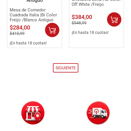
Off White /Freijo
Mesa de Comedor
Cuadrada Italia |Bi Color
$
384
,
00
Freijo /Blanco Antiguo
$
548
,
99
$
284
,
00
¡En hasta 18 cuotas!
$
410
,
99
¡En hasta 18 cuotas!