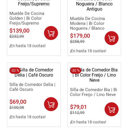
Mueble De Cocina
Golden | Bi Color
Mueble De Cocina
Freijo/Supremo
Modena | Bi Color
Nogueira / Blanco
$
139
,
00
Antiguo
$
179
,
00
$
232
,
99
$
258
,
99
¡En hasta 18 cuotas!
¡En hasta 18 cuotas!
-
32 %
-
30 %
Silla de Comedor Delia |
Café Oscuro
Silla de Comedor Bia | Bi
Color Freijo / Lino Neve
$
69
,
00
$
79
,
01
$
100
,
98
$
112
,
99
¡En hasta 18 cuotas!
¡En hasta 18 cuotas!