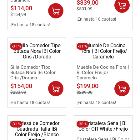
Caramelo
$
339
,
00
$
114
,
00
$
501
,
99
$
164
,
99
¡En hasta 18 cuotas!
¡En hasta 18 cuotas!
-
31 %
-
31 %
Silla Comedor Tipo
Mueble De Cocina Flora |
Butaca Nora |Bi Color
Bi Color Freijo/
Gris /Dorado
Caramelo
$
154
,
00
$
199
,
00
$
223
,
99
$
289
,
00
¡En hasta 18 cuotas!
¡En hasta 18 cuotas!
-
31 %
-
30 %
Cristalera Sena | Bi Color