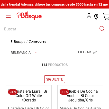
tienda! Además, difiere tus compras desde $600 hasta en 12 meses sin 
Buscar
TÉRMINOS MÁS BUSCADOS
comedores
1
.
armario
FILTRAR
RELEVANCIA
2
.
salas
3
.
comedor
114
PRODUCTOS
4
.
zapatera
5
.
cama
6
.
cómoda estilo
-
31 %
-
31 %
7
.
comoda
8
.
camas
Cristalera Liara | Bi Color
Mueble De Cocina Austin