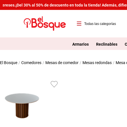
eses.
¡Del 30% al 50% de descuento en toda la tienda! Además, difiere 
T
1
Armarios
Reclinables
C
2
comedores
mesas de comedor
mesas redondas
mesa
3
4
5
6
7
8
9