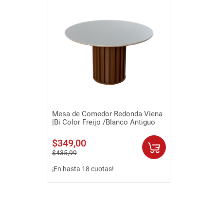
Vista rápida
Mesa de Comedor Redonda Viena
|Bi Color Freijo /Blanco Antiguo
$
349
,
00
$
435
,
99
¡En hasta 18 cuotas!