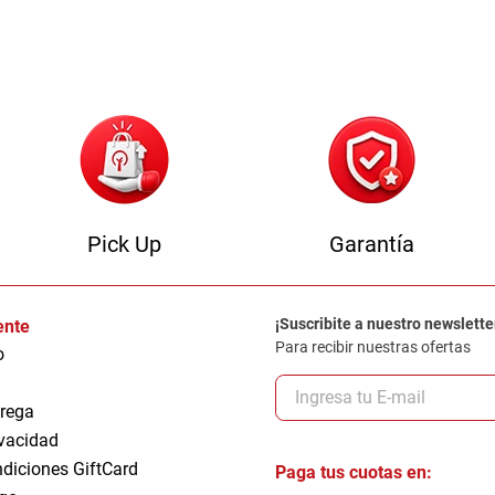
Pick Up
Garantía
¡Suscribite a nuestro newslette
iente
Para recibir nuestras ofertas
o
trega
ivacidad
ndiciones GiftCard
Paga tus cuotas en: