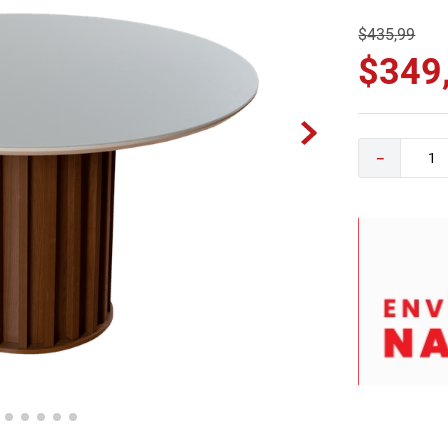
0
.
sofa
$
435
,
99
$
349
－