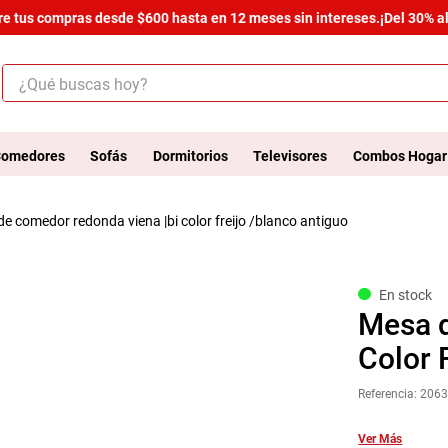
tus compras desde $600 hasta en 12 meses sin intereses.
¡Del 30% al 50
¿Qué buscas hoy?
ÉRMINOS MÁS BUSCADOS
.
salas
omedores
Sofás
Dormitorios
Televisores
Combos Hogar
.
armario
 de comedor redonda viena |bi color freijo /blanco antiguo
.
cómoda estilo
.
comedor
.
zapatera
En stock
Mesa 
.
armario lux
Color 
.
cama
Referencia
:
2063
.
havana master
.
comoda
Ver Más