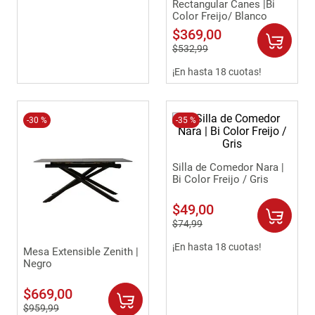
Rectangular Canes |Bi
Color Freijo/ Blanco
Antiguo
$
369
,
00
$
532
,
99
¡En hasta 18 cuotas!
-
30 %
-
35 %
Silla de Comedor Nara |
Bi Color Freijo / Gris
$
49
,
00
$
74
,
99
¡En hasta 18 cuotas!
Mesa Extensible Zenith |
Negro
$
669
,
00
$
959
,
99