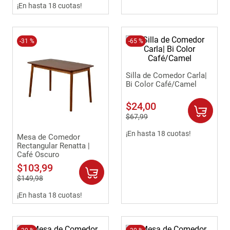
¡En hasta 18 cuotas!
-
31 %
-
65 %
Silla de Comedor Carla|
Bi Color Café/Camel
$
24
,
00
$
67
,
99
¡En hasta 18 cuotas!
Mesa de Comedor
Rectangular Renatta |
Café Oscuro
$
103
,
99
$
149
,
98
¡En hasta 18 cuotas!