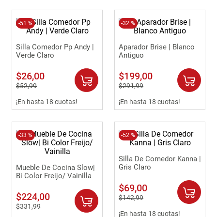
-
51 %
-
32 %
Silla Comedor Pp Andy |
Aparador Brise | Blanco
Verde Claro
Antiguo
$
26
,
00
$
199
,
00
$
52
,
99
$
291
,
99
¡En hasta 18 cuotas!
¡En hasta 18 cuotas!
-
33 %
-
52 %
Silla De Comedor Kanna |
Gris Claro
Mueble De Cocina Slow|
Bi Color Freijo/ Vainilla
$
69
,
00
$
224
,
00
$
142
,
99
$
331
,
99
¡En hasta 18 cuotas!