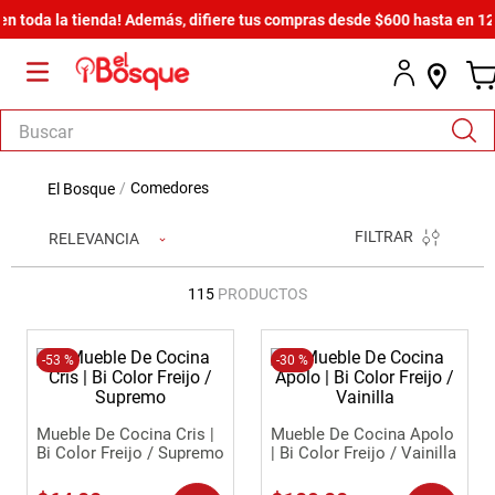
 la tienda! Además, difiere tus compras desde $600 hasta en 12 meses 
Buscar
TÉRMINOS MÁS BUSCADOS
comedores
1
.
armario
FILTRAR
RELEVANCIA
2
.
comedor
3
.
zapatera
115
PRODUCTOS
4
.
cómoda estilo
5
.
-
53 %
cama
-
30 %
6
.
comoda
Mueble De Cocina Cris |
Mueble De Cocina Apolo
7
.
armario lux
Bi Color Freijo / Supremo
| Bi Color Freijo / Vainilla
8
.
havana master