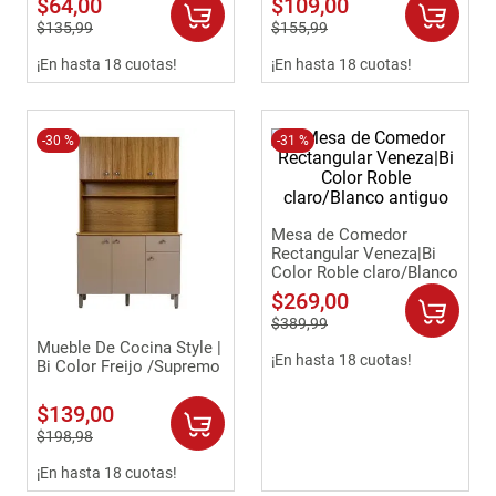
$
64
,
00
$
109
,
00
9
.
sofa
$
135
,
99
$
155
,
99
10
.
camas
¡En hasta 18 cuotas!
¡En hasta 18 cuotas!
-
30 %
-
31 %
Mesa de Comedor
Rectangular Veneza|Bi
Color Roble claro/Blanco
antiguo
$
269
,
00
$
389
,
99
Mueble De Cocina Style |
¡En hasta 18 cuotas!
Bi Color Freijo /Supremo
$
139
,
00
$
198
,
98
¡En hasta 18 cuotas!