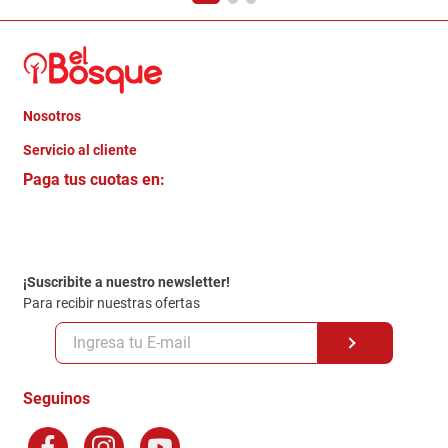
Nosotros
+
Servicio al cliente
Quienes somos
+
Paga tus cuotas en:
Trabaja con Nosotros
Crédito Directo
Contacto
Garantia
Política de entrega
¡Suscribite a nuestro newsletter!
Politica de Privacidad
Para recibir nuestras ofertas
Políticas y condiciones GiftCard
Formas de Pago
Terminos y Condiciones
Seguinos
Preguntas Frecuentes