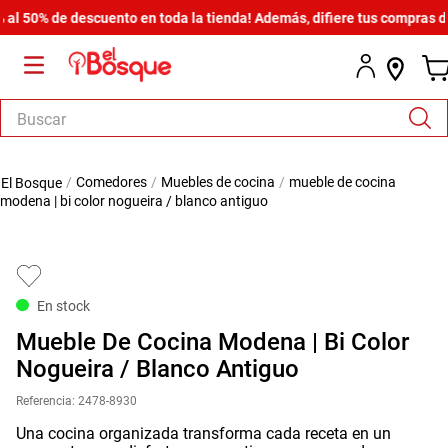
50% de descuento en toda la tienda! Además, difiere tus compras desde
Buscar
TÉRMINOS MÁS BUSCADOS
comedores
muebles de cocina
mueble de cocina
1
.
armario
modena | bi color nogueira / blanco antiguo
2
.
cómoda estilo
3
.
comedor
4
.
zapatera
En stock
5
.
armario lux
Mueble De Cocina Modena | Bi Color
6
.
cama
Nogueira / Blanco Antiguo
7
.
havana master
Referencia
:
2478-8930
Una cocina organizada transforma cada receta en un
8
.
bicama zoe