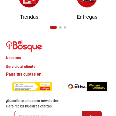
Tiendas
Entregas
Nosotros
+
Servicio al cliente
Quienes somos
+
Paga tus cuotas en:
Trabaja con Nosotros
Crédito Directo
Contacto
Garantia
Política de entrega
¡Suscribite a nuestro newsletter!
Politica de Privacidad
Para recibir nuestras ofertas
Políticas y condiciones GiftCard