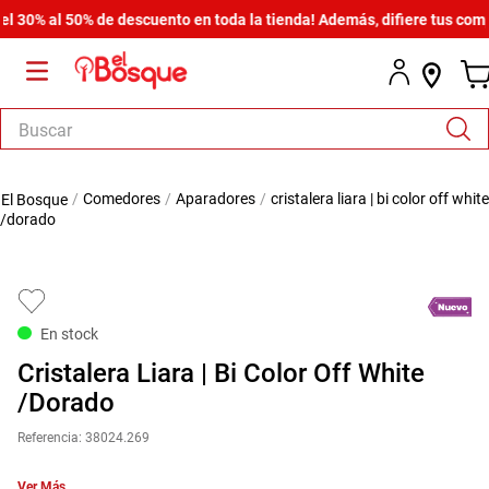
0% al 50% de descuento en toda la tienda! Además, difiere tus compras
Buscar
TÉRMINOS MÁS BUSCADOS
comedores
aparadores
cristalera liara | bi color off white
1
.
salas
/dorado
2
.
armario
3
.
cómoda estilo
4
.
comedor
En stock
5
.
zapatera
Cristalera Liara | Bi Color Off White
6
.
armario lux
/Dorado
7
.
cama
Referencia
:
38024.269
8
.
havana master
Ver Más