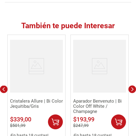
También te puede Interesar
Cristalera Allure | Bi Color
Aparador Benvenuto | Bi
Jequitiba/Gris
Color Off White /
Champagne
$
339
,
00
$
193
,
99
$
501
,
99
$
247
,
99
¡En hasta 18 cuotas!
¡En hasta 18 cuotas!