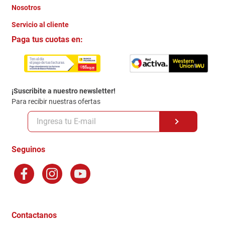
Nosotros
+
Servicio al cliente
Quienes somos
+
Paga tus cuotas en:
Trabaja con Nosotros
Crédito Directo
Contacto
Garantia
Política de entrega
¡Suscribite a nuestro newsletter!
Politica de Privacidad
Para recibir nuestras ofertas
Políticas y condiciones GiftCard
Formas de Pago
Terminos y Condiciones
Seguinos
Preguntas Frecuentes
Factura Electronica
Distribuidores
Ganadores - Promociones
Contactanos