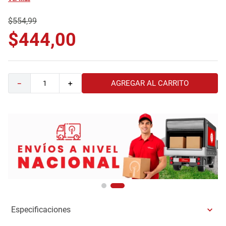
9
.
comoda
$
554
,
99
10
.
sofa
$
444
,
00
AGREGAR AL CARRITO
－
＋
Especificaciones