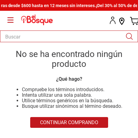
as desde $600 hasta en 12 meses sin intereses.
¡Del 30% al 50% de desc
Buscar
TÉRMINOS MÁS BUSCADOS
No se ha encontrado ningún
1
.
salas
producto
2
.
armario
¿Qué hago?
3
.
cómoda estilo
Compruebe los términos introducidos.
4
.
comedor
Intenta utilizar una sola palabra.
Utilice términos genéricos en la búsqueda.
5
.
zapatera
Busque utilizar sinónimos al término deseado.
6
.
cama
CONTINUAR COMPRANDO
7
.
comoda
8
.
armario lux