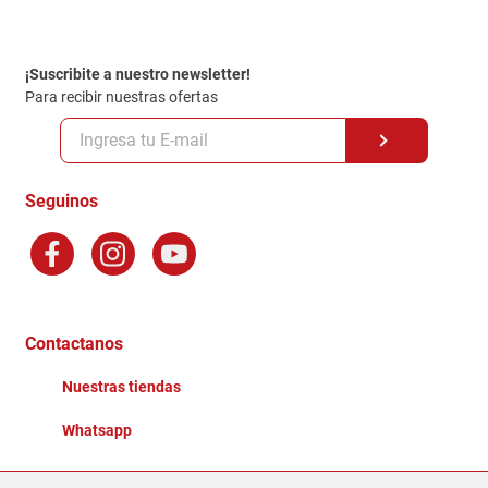
Contacto
Garantia
Política de entrega
¡Suscribite a nuestro newsletter!
Politica de Privacidad
Para recibir nuestras ofertas
Políticas y condiciones GiftCard
Formas de Pago
Terminos y Condiciones
Seguinos
Preguntas Frecuentes
Factura Electronica
Distribuidores
Ganadores - Promociones
Contactanos
Nuestras tiendas
Whatsapp