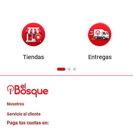
9
.
havana master
10
.
camas
Tiendas
Entregas
Nosotros
+
Servicio al cliente
Quienes somos
+
Paga tus cuotas en:
Trabaja con Nosotros
Crédito Directo