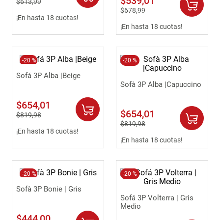
$
539
,
01
$
613
,
99
$
678
,
99
¡En hasta 18 cuotas!
¡En hasta 18 cuotas!
-
20 %
-
20 %
Sofá 3P Alba |Beige
Sofà 3P Alba |Capuccino
$
654
,
01
$
654
,
01
$
819
,
98
$
819
,
98
¡En hasta 18 cuotas!
¡En hasta 18 cuotas!
-
20 %
-
20 %
Sofà 3P Bonie | Gris
Sofá 3P Volterra | Gris
Medio
$
444
,
00