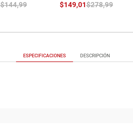
0
$
144
,
99
$
149
,
01
$
278
,
99
ESPECIFICACIONES
DESCRIPCIÓN