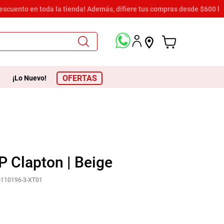
escuento en toda la tienda! Además, difiere tus compras desde $600 ha
OFERTAS
¡Lo Nuevo!
P Clapton | Beige
110196-3-XT01