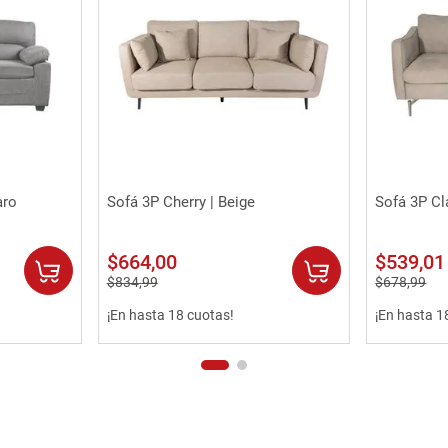
Vista rápida
aro
Sofá 3P Cherry | Beige
Sofá 3P Cl
$
664
,
00
$
539
,
01
$
834
,
99
$
678
,
99
¡En hasta 18 cuotas!
¡En hasta 1