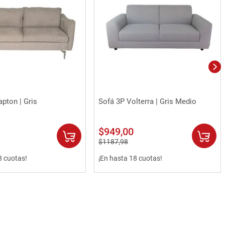
Vista rápida
Vista rápida
apton | Gris
Sofá 3P Volterra | Gris Medio
$
949
,
00
$
1187
,
98
8 cuotas!
¡En hasta 18 cuotas!