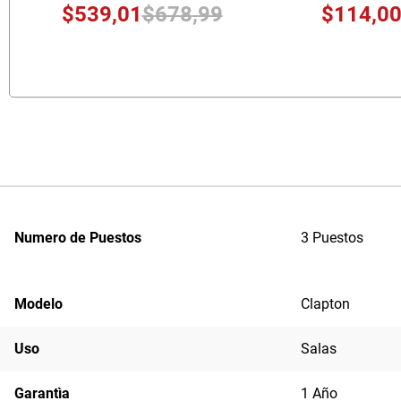
$
539
,
01
$
678
,
99
$
114
,
0
Numero de Puestos
3 Puestos
Modelo
Clapton
Uso
Salas
Garantìa
1 Año