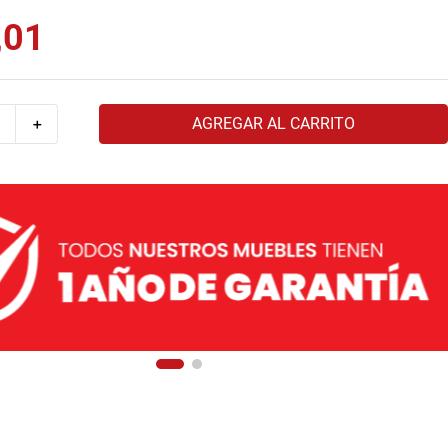
,
01
AGREGAR AL CARRITO
＋