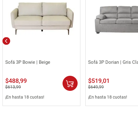
Vista rápida
Vista rápida
Sofá 3P Bowie | Beige
Sofá 3P Dorian | Gris Cl
$
488
,
99
$
519
,
01
$
613
,
99
$
649
,
99
¡En hasta 18 cuotas!
¡En hasta 18 cuotas!