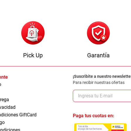
Pick Up
Garantía
¡Suscribite a nuestro newslette
iente
Para recibir nuestras ofertas
o
trega
ivacidad
ndiciones GiftCard
Paga tus cuotas en:
go
ndiciones