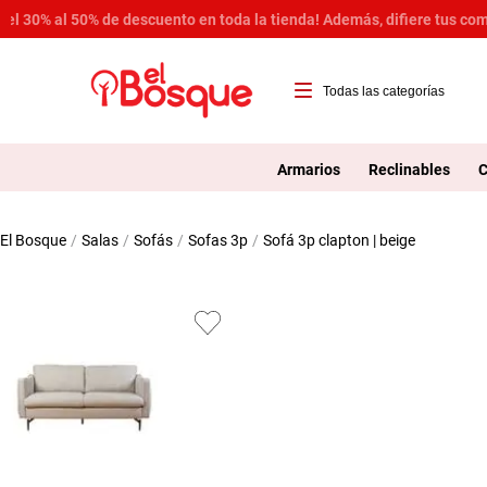
Del 30% al 50% de descuento en toda la tienda! Además, difiere tus co
T
1
Armarios
Reclinables
C
2
salas
sofás
sofas 3p
sofá 3p clapton | beige
3
4
5
6
7
8
9