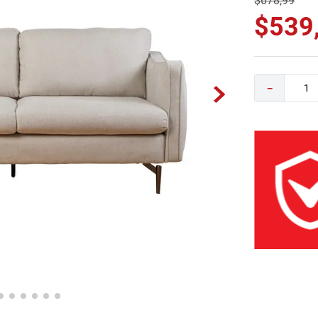
$
678
,
99
0
.
sofa
$
539
－