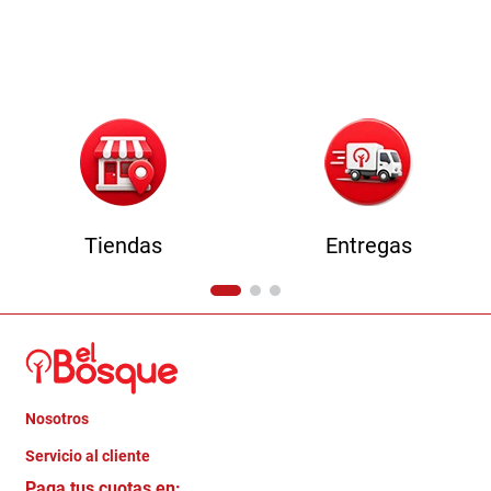
Tiendas
Entregas
Nosotros
+
Servicio al cliente
Quienes somos
+
Paga tus cuotas en: