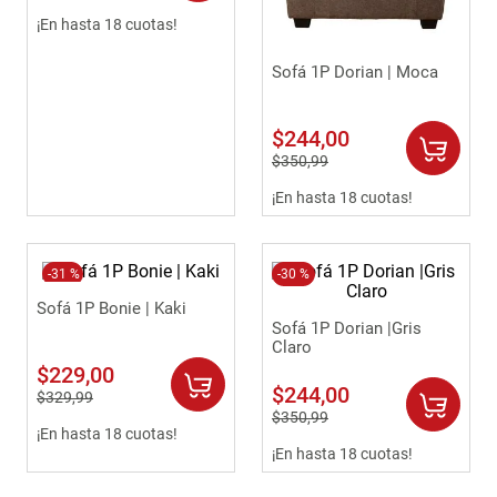
9
.
havana master
¡En hasta 18 cuotas!
10
.
sofa
Sofá 1P Dorian | Moca
$
244
,
00
$
350
,
99
¡En hasta 18 cuotas!
-
31 %
-
30 %
Sofá 1P Bonie | Kaki
Sofá 1P Dorian |Gris
Claro
$
229
,
00
$
244
,
00
$
329
,
99
$
350
,
99
¡En hasta 18 cuotas!
¡En hasta 18 cuotas!