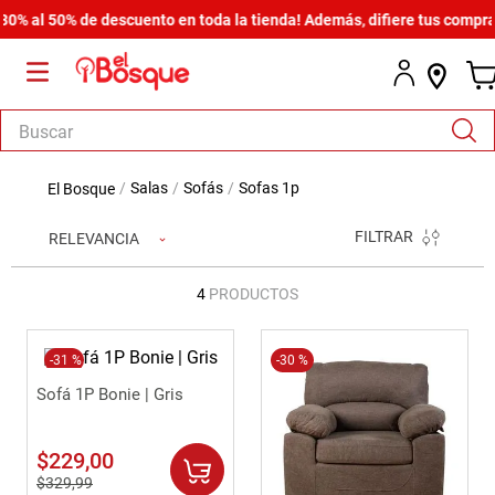
% al 50% de descuento en toda la tienda! Además, difiere tus compras 
Buscar
TÉRMINOS MÁS BUSCADOS
salas
sofás
sofas 1p
1
.
salas
FILTRAR
RELEVANCIA
2
.
armario
3
.
comedor
4
PRODUCTOS
4
.
cómoda estilo
5
.
-
31 %
zapatera
-
30 %
Sofá 1P Bonie | Gris
6
.
cama
7
.
armario lux
$
229
,
00
8
.
comoda
$
329
,
99