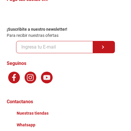
Trabaja con Nosotros
Crédito Directo
Contacto
Garantia
Política de entrega
¡Suscribite a nuestro newsletter!
Politica de Privacidad
Para recibir nuestras ofertas
Políticas y condiciones GiftCard
Formas de Pago
Terminos y Condiciones
Seguinos
Preguntas Frecuentes
Factura Electronica
Distribuidores
Ganadores - Promociones
Contactanos
Nuestras tiendas
Whatsapp