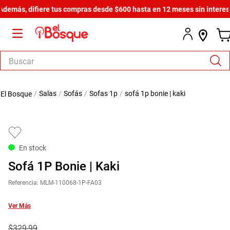
ás, difiere tus compras desde $600 hasta en 12 meses sin intereses.
¡D
Buscar
TÉRMINOS MÁS BUSCADOS
salas
sofás
sofas 1p
sofá 1p bonie | kaki
1
.
salas
2
.
armario
3
.
cómoda estilo
En stock
4
.
comedor
Sofá 1P Bonie | Kaki
5
.
zapatera
Referencia
:
MLM-110068-1P-FA03
6
.
cama
7
.
comoda
Ver Más
8
.
armario lux
$
329
,
99