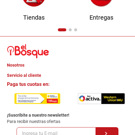
Tiendas
Entregas
Nosotros
+
Servicio al cliente
Quienes somos
+
Paga tus cuotas en:
Trabaja con Nosotros
Crédito Directo
Contacto
Garantia
Política de entrega
¡Suscribite a nuestro newsletter!
Politica de Privacidad
Para recibir nuestras ofertas
Políticas y condiciones GiftCard