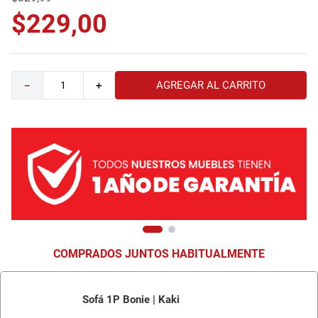
9
.
havana master
$
229
,
00
10
.
camas
AGREGAR AL CARRITO
－
＋
COMPRADOS JUNTOS HABITUALMENTE
Sofá 1P Bonie | Kaki