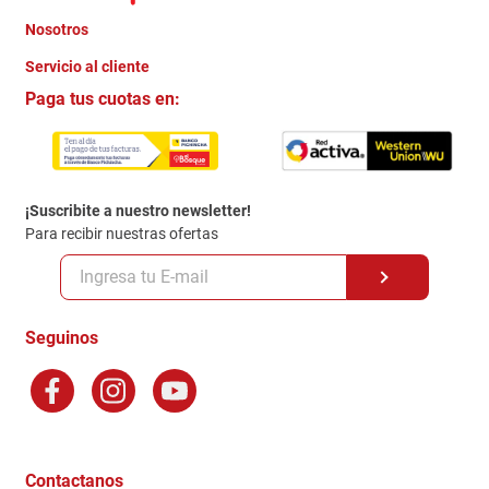
Nosotros
+
Servicio al cliente
Quienes somos
+
Paga tus cuotas en:
Trabaja con Nosotros
Crédito Directo
Contacto
Garantia
Política de entrega
¡Suscribite a nuestro newsletter!
Politica de Privacidad
Para recibir nuestras ofertas
Políticas y condiciones GiftCard
Formas de Pago
Terminos y Condiciones
Seguinos
Preguntas Frecuentes
Factura Electronica
Distribuidores
Ganadores - Promociones
Contactanos