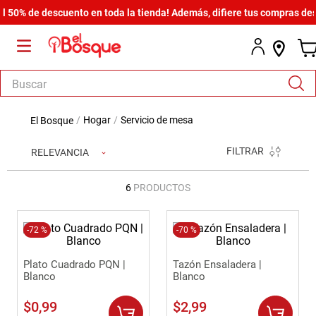
50% de descuento en toda la tienda! Además, difiere tus compras desde
Buscar
TÉRMINOS MÁS BUSCADOS
hogar
servicio de mesa
1
.
armario
FILTRAR
RELEVANCIA
2
.
cómoda estilo
3
.
comedor
6
PRODUCTOS
4
.
zapatera
5
.
-
72 %
armario lux
-
70 %
6
.
cama
Plato Cuadrado PQN |
Tazón Ensaladera |
Blanco
Blanco
7
.
havana master
$
0
,
99
$
2
,
99
8
.
bicama zoe