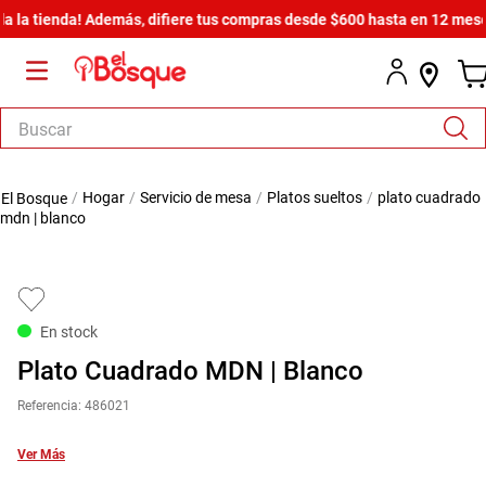
 tienda! Además, difiere tus compras desde $600 hasta en 12 meses sin
Buscar
TÉRMINOS MÁS BUSCADOS
hogar
servicio de mesa
platos sueltos
plato cuadrado
1
.
salas
mdn | blanco
2
.
armario
3
.
cómoda estilo
4
.
comedor
En stock
5
.
zapatera
Plato Cuadrado MDN | Blanco
6
.
armario lux
Referencia
:
486021
7
.
cama
Ver Más
8
.
havana master