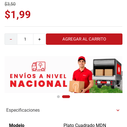
$
3
,
50
9
.
comoda
$
1
,
99
10
.
sofa
AGREGAR AL CARRITO
－
＋
Especificaciones
Modelo
Plato Cuadrado MDN