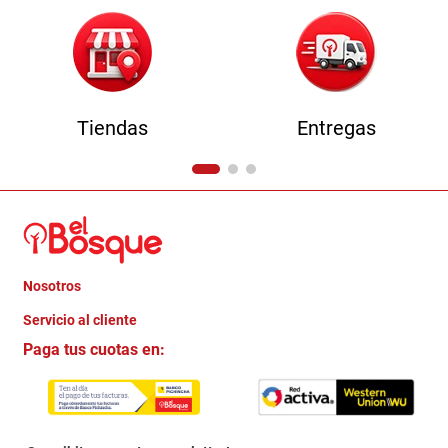
Tiendas
Entregas
Nosotros
+
Servicio al cliente
Quienes somos
+
Paga tus cuotas en:
Trabaja con Nosotros
Crédito Directo
Contacto
Garantia
Política de entrega