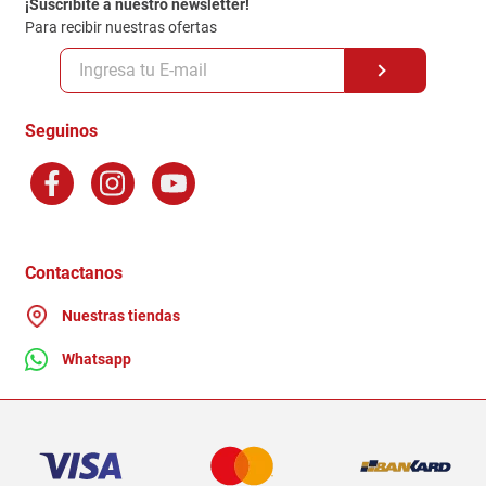
¡Suscribite a nuestro newsletter!
Politica de Privacidad
Para recibir nuestras ofertas
Políticas y condiciones GiftCard
Formas de Pago
Terminos y Condiciones
Seguinos
Preguntas Frecuentes
Factura Electronica
Distribuidores
Ganadores - Promociones
Contactanos
Nuestras tiendas
Whatsapp