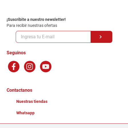
Contacto
Garantia
Política de entrega
¡Suscribite a nuestro newsletter!
Politica de Privacidad
Para recibir nuestras ofertas
Políticas y condiciones GiftCard
Formas de Pago
Terminos y Condiciones
Seguinos
Preguntas Frecuentes
Factura Electronica
Distribuidores
Ganadores - Promociones
Contactanos
Nuestras tiendas
Whatsapp