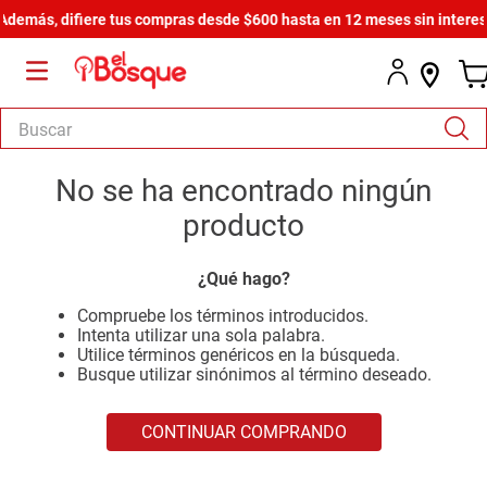
demás, difiere tus compras desde $600 hasta en 12 meses sin intereses
Buscar
TÉRMINOS MÁS BUSCADOS
No se ha encontrado ningún
1
.
armario
producto
2
.
cómoda estilo
¿Qué hago?
3
.
comedor
Compruebe los términos introducidos.
4
.
zapatera
Intenta utilizar una sola palabra.
Utilice términos genéricos en la búsqueda.
5
.
armario lux
Busque utilizar sinónimos al término deseado.
6
.
cama
CONTINUAR COMPRANDO
7
.
havana master
8
.
bicama zoe