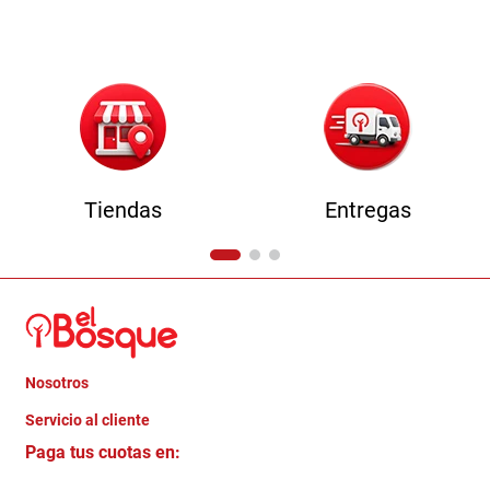
9
.
comoda
10
.
sofa
Tiendas
Entregas
Nosotros
+
Servicio al cliente
Quienes somos
+
Paga tus cuotas en:
Trabaja con Nosotros
Crédito Directo