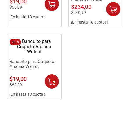
$
19
,
00
9
.
sofa
$
234
,
00
$
65
,
99
$
340
,
99
10
.
camas
¡En hasta 18 cuotas!
¡En hasta 18 cuotas!
-
71 %
Banquito para Coqueta
Arianna Walnut
$
19
,
00
$
65
,
99
¡En hasta 18 cuotas!