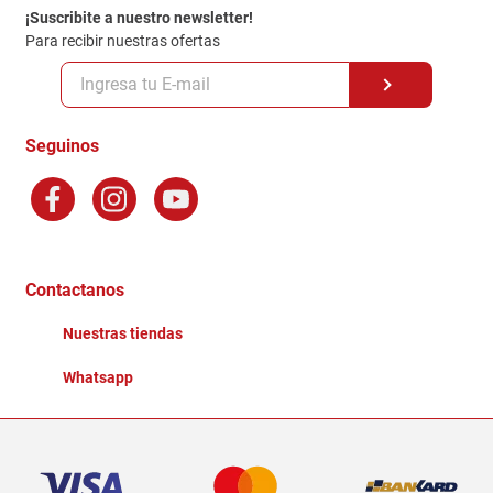
¡Suscribite a nuestro newsletter!
Politica de Privacidad
Para recibir nuestras ofertas
Políticas y condiciones GiftCard
Formas de Pago
Terminos y Condiciones
Seguinos
Preguntas Frecuentes
Factura Electronica
Distribuidores
Ganadores - Promociones
Contactanos
Nuestras tiendas
Whatsapp