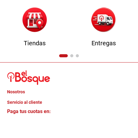
Tiendas
Entregas
Nosotros
+
Servicio al cliente
Quienes somos
+
Paga tus cuotas en:
Trabaja con Nosotros
Crédito Directo
Contacto
Garantia
Política de entrega