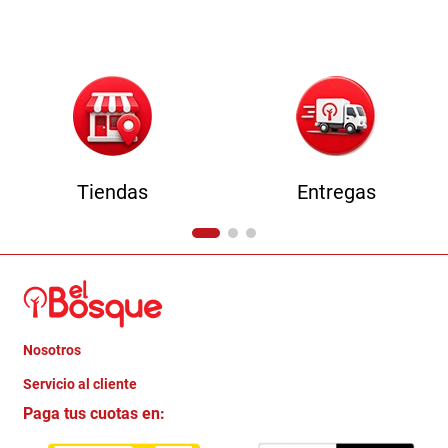
9
.
comoda
10
.
sofa
Tiendas
Entregas
Nosotros
+
Servicio al cliente
Quienes somos
+
Paga tus cuotas en:
Trabaja con Nosotros
Crédito Directo