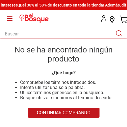
tereses.
¡Del 30% al 50% de descuento en toda la tienda! Además, difie
Buscar
TÉRMINOS MÁS BUSCADOS
No se ha encontrado ningún
1
.
salas
producto
2
.
armario
¿Qué hago?
3
.
cómoda estilo
Compruebe los términos introducidos.
4
.
comedor
Intenta utilizar una sola palabra.
Utilice términos genéricos en la búsqueda.
5
.
zapatera
Busque utilizar sinónimos al término deseado.
6
.
armario lux
CONTINUAR COMPRANDO
7
.
cama
8
.
havana master