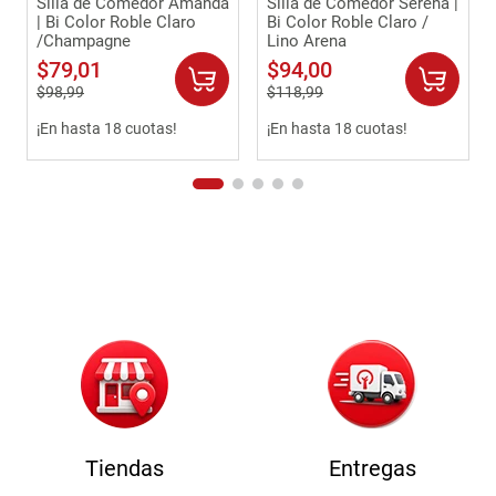
Silla de Comedor Amanda
Silla de Comedor Serena |
| Bi Color Roble Claro
Bi Color Roble Claro /
/Champagne
Lino Arena
$
79
,
01
$
94
,
00
$
98
,
99
$
118
,
99
¡En hasta 18 cuotas!
¡En hasta 18 cuotas!
Tiendas
Entregas