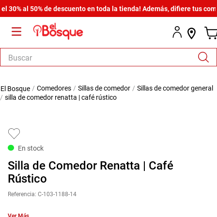
0% al 50% de descuento en toda la tienda! Además, difiere tus compras
Buscar
TÉRMINOS MÁS BUSCADOS
comedores
sillas de comedor
sillas de comedor general
1
.
armario
silla de comedor renatta | café rústico
2
.
cómoda estilo
3
.
comedor
4
.
zapatera
En stock
5
.
armario lux
Silla de Comedor Renatta | Café
6
.
cama
Rústico
7
.
havana master
Referencia
:
C-103-1188-14
8
.
bicama zoe
Ver Más