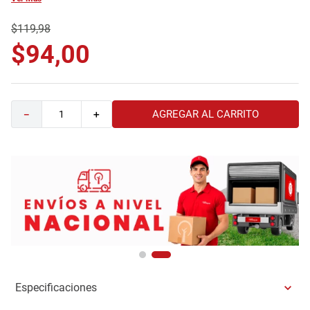
9
.
comoda
$
119
,
98
10
.
sofa
$
94
,
00
AGREGAR AL CARRITO
－
＋
Especificaciones