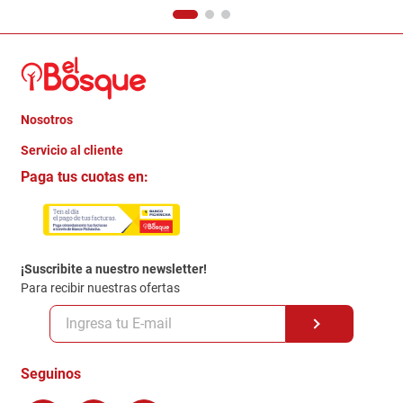
Nosotros
+
Servicio al cliente
Quienes somos
+
Paga tus cuotas en:
Trabaja con Nosotros
Crédito Directo
Contacto
Garantia
Política de entrega
¡Suscribite a nuestro newsletter!
Politica de Privacidad
Para recibir nuestras ofertas
Políticas y condiciones GiftCard
Formas de Pago
Terminos y Condiciones
Seguinos
Preguntas Frecuentes