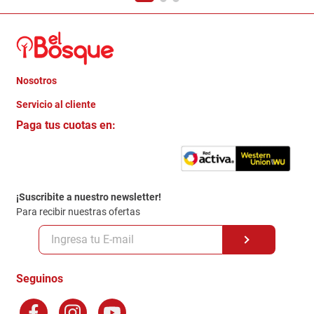
Nosotros
+
Servicio al cliente
Quienes somos
+
Paga tus cuotas en:
Trabaja con Nosotros
Crédito Directo
Contacto
Garantia
Política de entrega
¡Suscribite a nuestro newsletter!
Politica de Privacidad
Para recibir nuestras ofertas
Políticas y condiciones GiftCard
Formas de Pago
Terminos y Condiciones
Seguinos
Preguntas Frecuentes