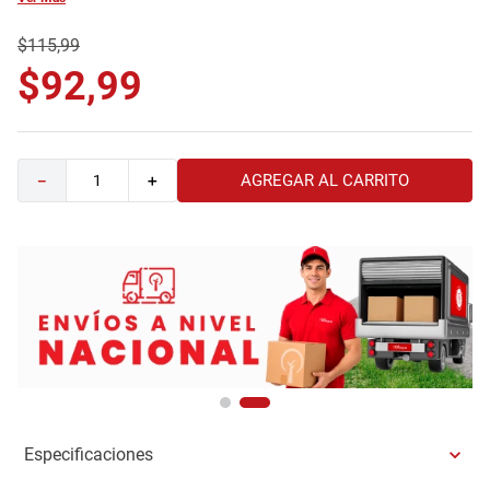
9
.
comoda
$
115
,
99
10
.
sofa
$
92
,
99
AGREGAR AL CARRITO
－
＋
Especificaciones