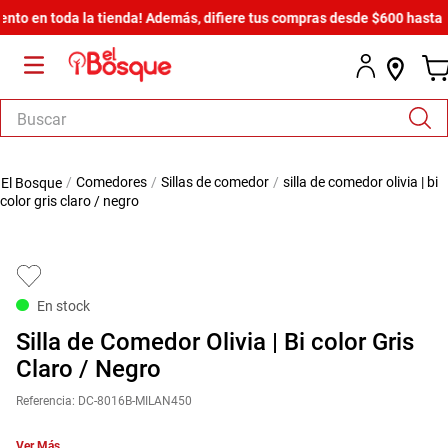
en toda la tienda! Además, difiere tus compras desde $600 hasta en 12
Buscar
TÉRMINOS MÁS BUSCADOS
comedores
sillas de comedor
silla de comedor olivia | bi
1
.
salas
color gris claro / negro
2
.
armario
3
.
cómoda estilo
4
.
comedor
En stock
5
.
zapatera
Silla de Comedor Olivia | Bi color Gris
6
.
armario lux
Claro / Negro
7
.
cama
Referencia
:
DC-8016B-MILAN450
8
.
havana master
Ver Más