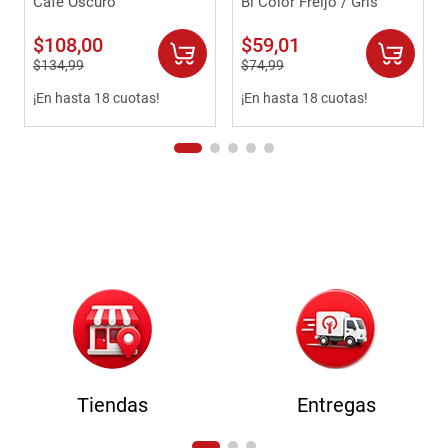
Café Oscuro
Bi Color Freijo / Gris
$
108
,
00
$
59
,
01
$
134
,
99
$
74
,
99
¡En hasta 18 cuotas!
¡En hasta 18 cuotas!
Tiendas
Entregas