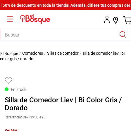
0% de descuento en toda la tienda! Además, difiere tus compras desde 
Buscar
TÉRMINOS MÁS BUSCADOS
comedores
sillas de comedor
silla de comedor liev | bi
1
.
armario
color gris / dorado
2
.
cómoda estilo
3
.
comedor
4
.
zapatera
En stock
5
.
armario lux
Silla de Comedor Liev | Bi Color Gris /
6
.
cama
Dorado
7
.
havana master
Referencia
:
DR-1395C-120
8
.
bicama zoe
Ver Más