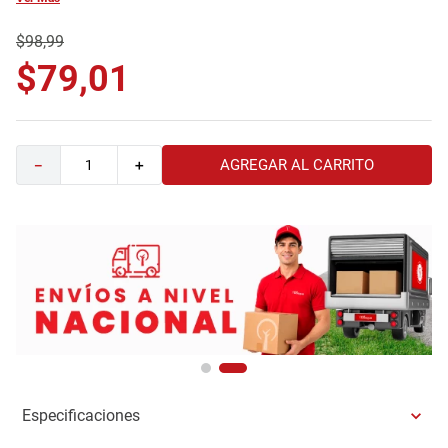
9
.
comoda
$
98
,
99
10
.
sofa
$
79
,
01
AGREGAR AL CARRITO
－
＋
Especificaciones