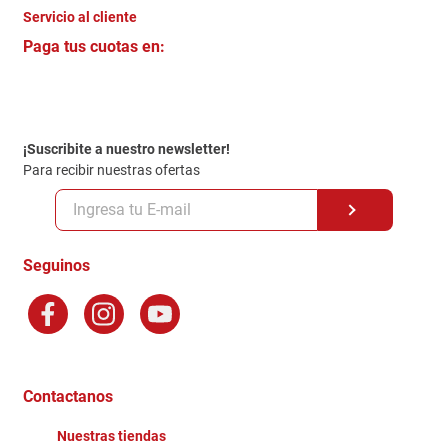
Servicio al cliente
Quienes somos
+
Paga tus cuotas en:
Trabaja con Nosotros
Crédito Directo
Contacto
Garantia
Política de entrega
¡Suscribite a nuestro newsletter!
Politica de Privacidad
Para recibir nuestras ofertas
Políticas y condiciones GiftCard
Formas de Pago
Terminos y Condiciones
Seguinos
Preguntas Frecuentes
Factura Electronica
Distribuidores
Ganadores - Promociones
Contactanos
Nuestras tiendas