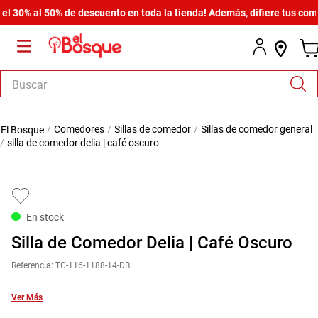
0% al 50% de descuento en toda la tienda! Además, difiere tus compras
Buscar
TÉRMINOS MÁS BUSCADOS
comedores
sillas de comedor
sillas de comedor general
1
.
salas
silla de comedor delia | café oscuro
2
.
armario
3
.
cómoda estilo
4
.
comedor
En stock
5
.
zapatera
Silla de Comedor Delia | Café Oscuro
6
.
cama
Referencia
:
TC-116-1188-14-DB
7
.
comoda
Ver Más
8
.
armario lux