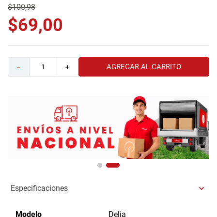
$
100
,
98
9
.
havana master
$
69
,
00
10
.
camas
AGREGAR AL CARRITO
－
＋
Especificaciones
Modelo
Delia