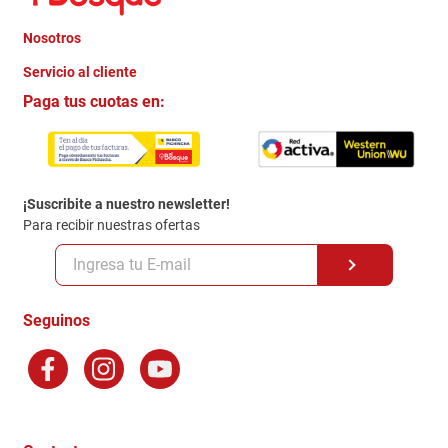
Nosotros
+
Servicio al cliente
Quienes somos
+
Paga tus cuotas en:
Trabaja con Nosotros
Crédito Directo
Contacto
Garantia
Política de entrega
¡Suscribite a nuestro newsletter!
Politica de Privacidad
Para recibir nuestras ofertas
Políticas y condiciones GiftCard
Formas de Pago
Terminos y Condiciones
Seguinos
Preguntas Frecuentes
Factura Electronica
Distribuidores
Ganadores - Promociones