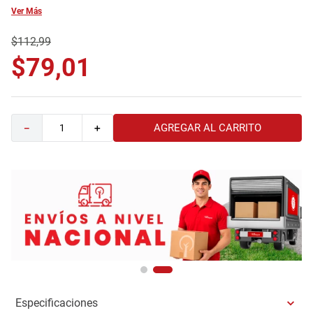
Ver Más
9
.
havana master
10
.
sofa
$
112
,
99
$
79
,
01
AGREGAR AL CARRITO
－
＋
Especificaciones