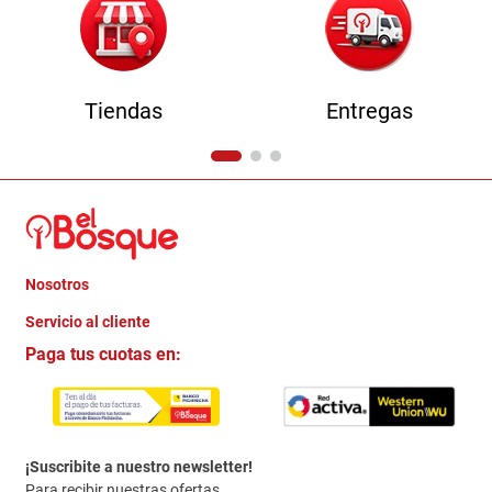
Tiendas
Entregas
Nosotros
+
Servicio al cliente
Quienes somos
+
Paga tus cuotas en:
Trabaja con Nosotros
Crédito Directo
Contacto
Garantia
Política de entrega
¡Suscribite a nuestro newsletter!
Politica de Privacidad
Para recibir nuestras ofertas