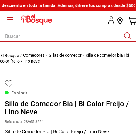
scuento en toda la tienda! Además, difiere tus compras desde $600 has
Buscar
TÉRMINOS MÁS BUSCADOS
comedores
sillas de comedor
silla de comedor bia | bi
1
.
salas
color freijo / lino neve
2
.
armario
3
.
comedor
4
.
cómoda estilo
En stock
5
.
zapatera
Silla de Comedor Bia | Bi Color Freijo /
6
.
cama
Lino Neve
7
.
armario lux
Referencia
:
28965.8224
Silla de Comedor Bia | Bi Color Freijo / Lino Neve
8
.
comoda