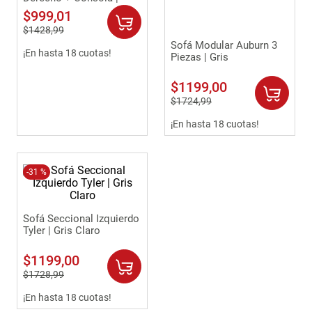
Taupe
9
.
$
999
havana master
,
01
$
1428
,
99
10
.
camas
Sofá Modular Auburn 3
¡En hasta 18 cuotas!
Piezas | Gris
$
1199
,
00
$
1724
,
99
¡En hasta 18 cuotas!
-
31 %
Sofá Seccional Izquierdo
Tyler | Gris Claro
$
1199
,
00
$
1728
,
99
¡En hasta 18 cuotas!