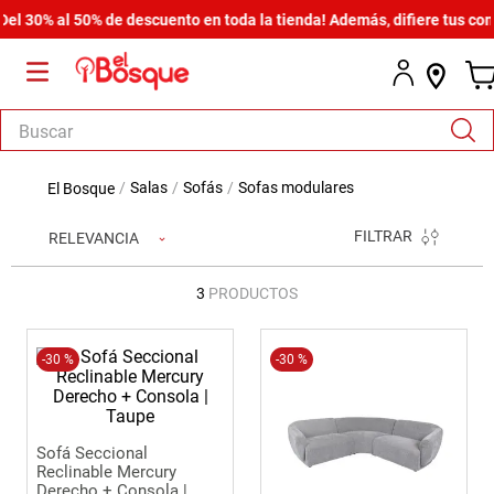
l 30% al 50% de descuento en toda la tienda! Además, difiere tus comp
Buscar
TÉRMINOS MÁS BUSCADOS
salas
sofás
sofas modulares
1
.
salas
FILTRAR
RELEVANCIA
2
.
armario
3
.
cómoda estilo
3
PRODUCTOS
4
.
comedor
5
.
-
30 %
zapatera
-
30 %
6
.
cama
7
.
comoda
Sofá Seccional
Reclinable Mercury
8
.
armario lux
Derecho + Consola |