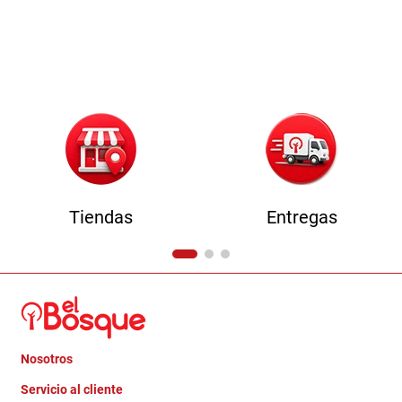
Tiendas
Entregas
Nosotros
+
Servicio al cliente
Quienes somos
+