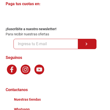
Paga tus cuotas en:
Trabaja con Nosotros
Crédito Directo
Contacto
Garantia
Política de entrega
¡Suscribite a nuestro newsletter!
Politica de Privacidad
Para recibir nuestras ofertas
Políticas y condiciones GiftCard
Formas de Pago
Terminos y Condiciones
Seguinos
Preguntas Frecuentes
Factura Electronica
Distribuidores
Ganadores - Promociones
Contactanos
Nuestras tiendas
Whatsapp