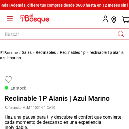
a! Además, difiere tus compras desde $600 hasta en 12 meses sin inter
Buscar
TÉRMINOS MÁS BUSCADOS
salas
reclinables
reclinables 1p
reclinable 1p alanis |
1
.
salas
azul marino
2
.
armario
3
.
cómoda estilo
4
.
comedor
En stock
5
.
zapatera
Reclinable 1P Alanis | Azul Marino
6
.
armario lux
Referencia
:
MLM-110214-1-CA10
7
.
cama
Haz una pausa para ti y descubre el confort que convierte
cada momento de descanso en una experiencia
8
.
havana master
inolvidable.