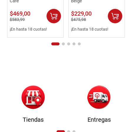
Café
Beige
$
469
,
00
$
229
,
00
$
583
,
99
$
475
,
98
¡En hasta 18 cuotas!
¡En hasta 18 cuotas!
Tiendas
Entregas