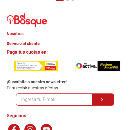
Nosotros
+
Servicio al cliente
Quienes somos
+
Paga tus cuotas en:
Trabaja con Nosotros
Crédito Directo
Contacto
Garantia
Política de entrega
¡Suscribite a nuestro newsletter!
Politica de Privacidad
Para recibir nuestras ofertas
Políticas y condiciones GiftCard
Formas de Pago
Terminos y Condiciones
Seguinos
Preguntas Frecuentes