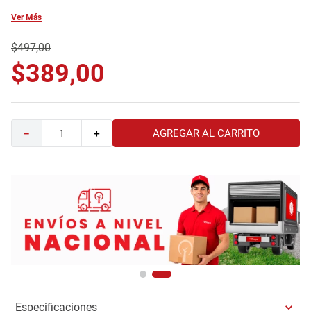
9
.
comoda
Ver Más
10
.
sofa
$
497
,
00
$
389
,
00
AGREGAR AL CARRITO
－
＋
Especificaciones