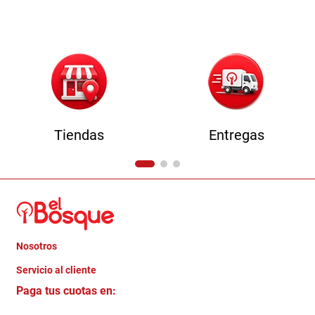
9
.
comoda
10
.
sofa
Tiendas
Entregas
Nosotros
+
Servicio al cliente
Quienes somos
+
Paga tus cuotas en:
Trabaja con Nosotros
Crédito Directo