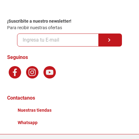
Contacto
Garantia
Política de entrega
¡Suscribite a nuestro newsletter!
Politica de Privacidad
Para recibir nuestras ofertas
Políticas y condiciones GiftCard
Formas de Pago
Terminos y Condiciones
Seguinos
Preguntas Frecuentes
Factura Electronica
Distribuidores
Ganadores - Promociones
Contactanos
Nuestras tiendas
Whatsapp