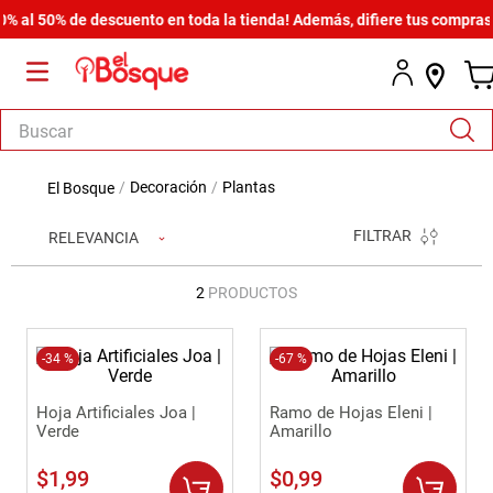
 al 50% de descuento en toda la tienda! Además, difiere tus compras d
Buscar
TÉRMINOS MÁS BUSCADOS
decoración
plantas
1
.
armario
FILTRAR
RELEVANCIA
2
.
cómoda estilo
3
.
comedor
2
PRODUCTOS
4
.
zapatera
5
.
-
34 %
armario lux
-
67 %
6
.
cama
Hoja Artificiales Joa |
Ramo de Hojas Eleni |
Verde
Amarillo
7
.
havana master
$
1
,
99
$
0
,
99
8
.
bicama zoe