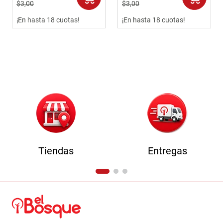
$
3
,
00
$
3
,
00
9
.
comoda
¡En hasta 18 cuotas!
¡En hasta 18 cuotas!
10
.
sofa
Tiendas
Entregas