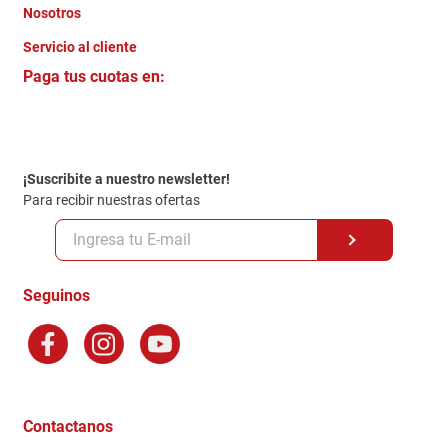
Nosotros
+
Servicio al cliente
Quienes somos
+
Paga tus cuotas en:
Trabaja con Nosotros
Crédito Directo
Contacto
Garantia
Política de entrega
¡Suscribite a nuestro newsletter!
Politica de Privacidad
Para recibir nuestras ofertas
Políticas y condiciones GiftCard
Formas de Pago
Terminos y Condiciones
Seguinos
Preguntas Frecuentes
Factura Electronica
Distribuidores
Ganadores - Promociones
Contactanos