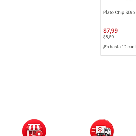
Vista 
Plato Chip &Dip 
$
7
,
99
$
8
,
50
¡En hasta 12 cuot