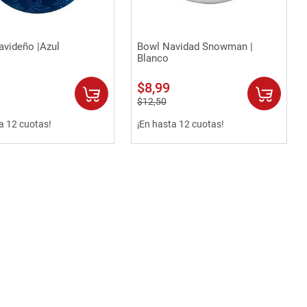
Vista rápida
Vista rápida
avideño |Azul
Bowl Navidad Snowman |
Blanco
$
8
,
99
$
12
,
50
a 12 cuotas!
¡En hasta 12 cuotas!