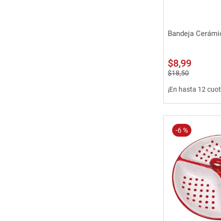
Vista 
Bandeja Cerámic
$
8
,
99
$
18
,
50
¡En hasta 12 cuot
-
6 %