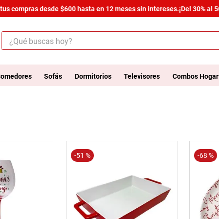
us compras desde $600 hasta en 12 meses sin intereses.
¡Del 30% al 50%
¿Qué buscas hoy?
ÉRMINOS MÁS BUSCADOS
.
armario
omedores
Sofás
Dormitorios
Televisores
Combos Hogar
.
cómoda estilo
.
comedor
.
zapatera
.
armario lux
-
51 %
-
68 %
.
cama
.
havana master
.
bicama zoe
.
comoda