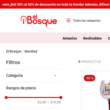
ses.
¡Del 30% al 50% de descuento en toda la tienda! Además, difiere t
T
1
Armarios
Reclinables
C
2
navidad
3
Filtros
9
PRODUCTOS
4
5
Categoría
-
56 %
6
Servicio de Mesa y Bebidas
Rangos de precio
7
Navideñas
8
$2,00
–
$10,00
9