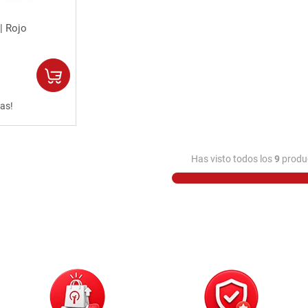
rápida
| Rojo
as!
Has visto todos los
9
produ