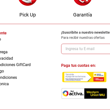
Pick Up
Garantía
¡Suscribite a nuestro newslette
iente
Para recibir nuestras ofertas
o
trega
ivacidad
ndiciones GiftCard
Paga tus cuotas en:
go
ndiciones
ronica