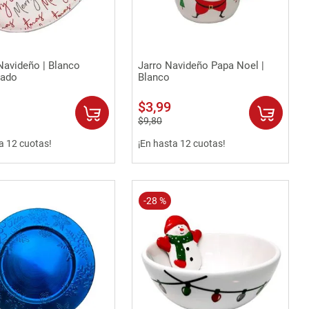
Vista rápida
Vista rápida
Navideño | Blanco
Jarro Navideño Papa Noel |
ado
Blanco
$
3
,
99
$
9
,
80
a 12 cuotas!
¡En hasta 12 cuotas!
-
28 %