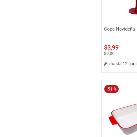
1
Vista 
Copa Navideña
$
3
,
99
$
9
,
00
¡En hasta 12 cuot
-
51 %