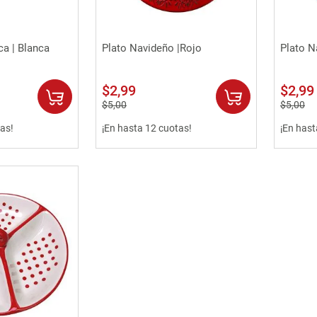
rápida
Vista rápida
a | Blanca
Plato Navideño |Rojo
Plato N
$
2
,
99
$
2
,
99
$
5
,
00
$
5
,
00
as!
¡En hasta 12 cuotas!
¡En hast