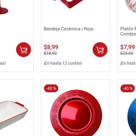
0
.
sofa
rápida
Vista rápida
Bandeja Cerámica | Roja
Platón 
Combin
$
8
,
99
$
7
,
99
$
18
,
50
$
25
,
00
as!
¡En hasta 12 cuotas!
¡En hast
-
40 %
-
40 %