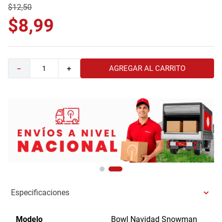
$
12
,
50
9
.
havana master
$
8
,
99
10
.
camas
AGREGAR AL CARRITO
－
＋
Especificaciones
Modelo
Bowl Navidad Snowman