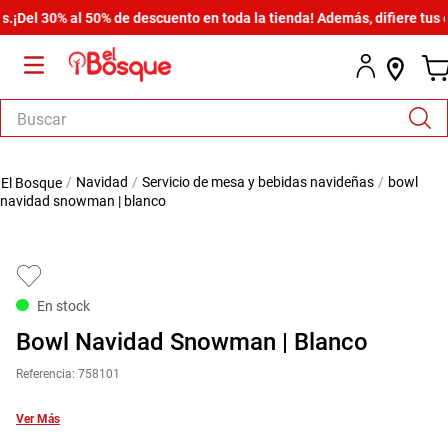
el 30% al 50% de descuento en toda la tienda! Además, difiere tus com
Buscar
TÉRMINOS MÁS BUSCADOS
navidad
servicio de mesa y bebidas navideñas
bowl
1
.
salas
navidad snowman | blanco
2
.
armario
3
.
cómoda estilo
4
.
comedor
En stock
5
.
zapatera
Bowl Navidad Snowman | Blanco
6
.
cama
Referencia
:
758101
7
.
comoda
Ver Más
8
.
armario lux