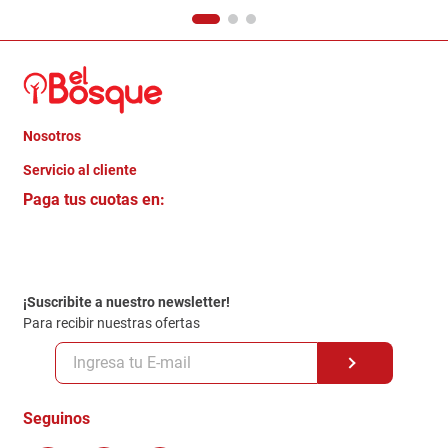
Nosotros
+
Servicio al cliente
Quienes somos
+
Paga tus cuotas en:
Trabaja con Nosotros
Crédito Directo
Contacto
Garantia
Política de entrega
¡Suscribite a nuestro newsletter!
Politica de Privacidad
Para recibir nuestras ofertas
Políticas y condiciones GiftCard
Formas de Pago
Terminos y Condiciones
Seguinos
Preguntas Frecuentes