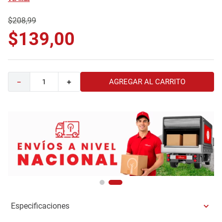
9
.
havana master
$
208
,
99
10
.
camas
$
139
,
00
AGREGAR AL CARRITO
－
＋
Especificaciones