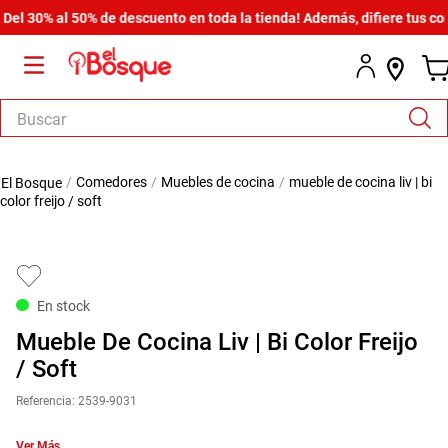
30% al 50% de descuento en toda la tienda! Además, difiere tus compra
Buscar
TÉRMINOS MÁS BUSCADOS
comedores
muebles de cocina
mueble de cocina liv | bi
1
.
salas
color freijo / soft
2
.
armario
3
.
cómoda estilo
4
.
comedor
En stock
5
.
zapatera
Mueble De Cocina Liv | Bi Color Freijo
6
.
cama
/ Soft
7
.
comoda
Referencia
:
2539-9031
8
.
armario lux
Ver Más