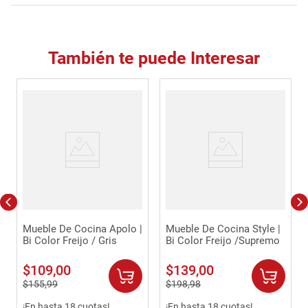
También te puede Interesar
Mueble De Cocina Apolo |
Mueble De Cocina Style |
Bi Color Freijo / Gris
Bi Color Freijo /Supremo
$
109
,
00
$
139
,
00
$
155
,
99
$
198
,
98
¡En hasta 18 cuotas!
¡En hasta 18 cuotas!