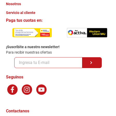
Nosotros
+
Servicio al cliente
Quienes somos
+
Paga tus cuotas en:
Trabaja con Nosotros
Crédito Directo
Contacto
Garantia
Política de entrega
¡Suscribite a nuestro newsletter!
Politica de Privacidad
Para recibir nuestras ofertas
Políticas y condiciones GiftCard
Formas de Pago
Terminos y Condiciones
Seguinos
Preguntas Frecuentes
Factura Electronica
Distribuidores
Ganadores - Promociones
Contactanos