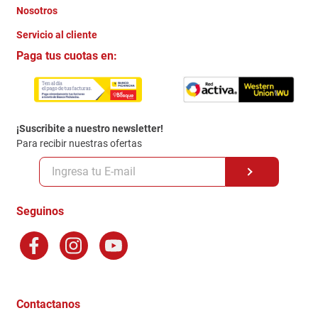
Nosotros
+
Servicio al cliente
Quienes somos
+
Paga tus cuotas en:
Trabaja con Nosotros
Crédito Directo
Contacto
Garantia
Política de entrega
¡Suscribite a nuestro newsletter!
Politica de Privacidad
Para recibir nuestras ofertas
Políticas y condiciones GiftCard
Formas de Pago
Terminos y Condiciones
Seguinos
Preguntas Frecuentes
Factura Electronica
Distribuidores
Ganadores - Promociones
Contactanos