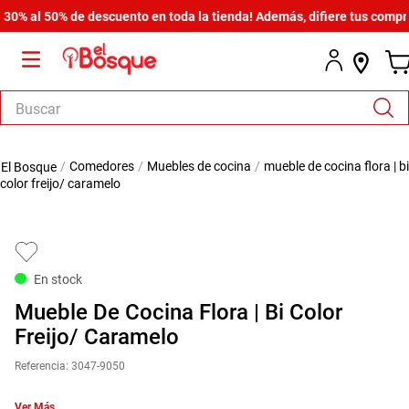
 al 50% de descuento en toda la tienda! Además, difiere tus compras d
Buscar
TÉRMINOS MÁS BUSCADOS
comedores
muebles de cocina
mueble de cocina flora | bi
1
.
salas
color freijo/ caramelo
2
.
armario
3
.
cómoda estilo
4
.
comedor
En stock
5
.
zapatera
Mueble De Cocina Flora | Bi Color
6
.
cama
Freijo/ Caramelo
7
.
comoda
Referencia
:
3047-9050
8
.
armario lux
Ver Más