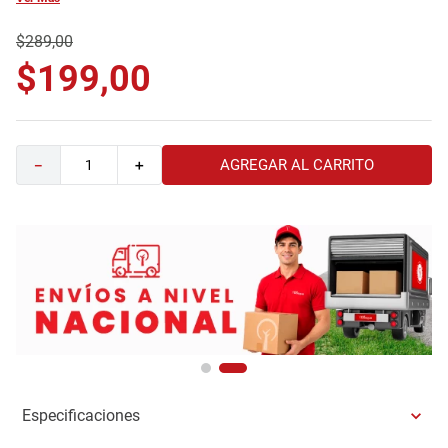
9
.
havana master
$
289
,
00
10
.
camas
$
199
,
00
AGREGAR AL CARRITO
－
＋
Especificaciones