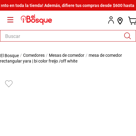
toda la tienda! Además, difiere tus compras desde $600 hasta en 12 me
Buscar
TÉRMINOS MÁS BUSCADOS
comedores
mesas de comedor
mesa de comedor
1
.
salas
rectangular yara | bi color freijo /off white
2
.
armario
3
.
comedor
4
.
cómoda estilo
5
.
zapatera
6
.
cama
7
.
armario lux
8
.
comoda