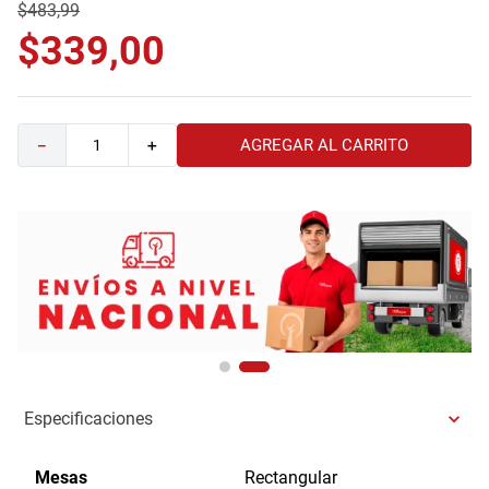
$
483
,
99
$
339
,
00
AGREGAR AL CARRITO
－
＋
Especificaciones
Mesas
Rectangular