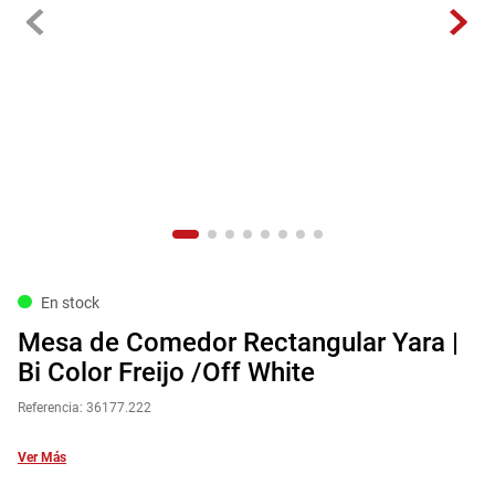
9
.
havana master
10
.
sofa
En stock
Mesa de Comedor Rectangular Yara |
Bi Color Freijo /Off White
Referencia
:
36177.222
Ver Más