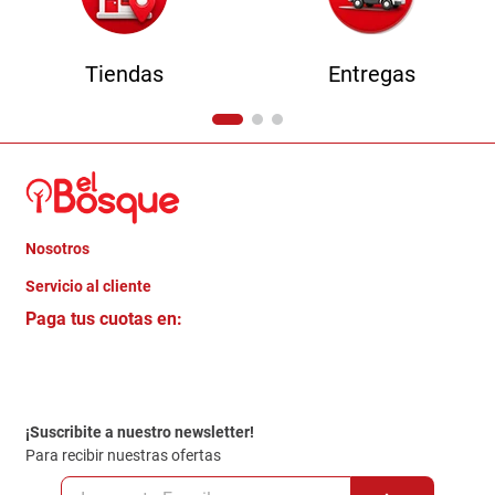
Tiendas
Entregas
Nosotros
+
Servicio al cliente
Quienes somos
+
Paga tus cuotas en:
Trabaja con Nosotros
Crédito Directo
Contacto
Garantia
Política de entrega
¡Suscribite a nuestro newsletter!
Politica de Privacidad
Para recibir nuestras ofertas
Políticas y condiciones GiftCard