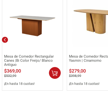
Vista rápida
Vista rápida
Mesa de Comedor Rectangular
Mesa de Comedor Recta
Canes |Bi Color Freijo/ Blanco
Yasmin | Cinamomo
Antiguo
$
369
,
00
$
279
,
00
$
532
,
99
$
398
,
99
¡En hasta 18 cuotas!
¡En hasta 18 cuotas!