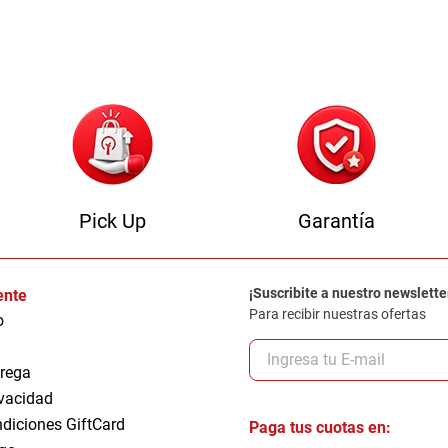
Pick Up
Garantía
¡Suscribite a nuestro newslette
iente
Para recibir nuestras ofertas
o
trega
ivacidad
ndiciones GiftCard
Paga tus cuotas en: