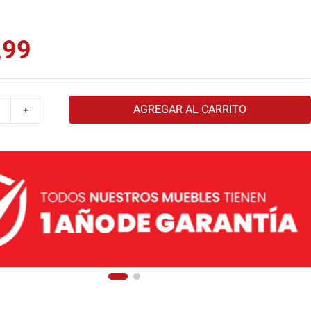
,
99
AGREGAR AL CARRITO
＋