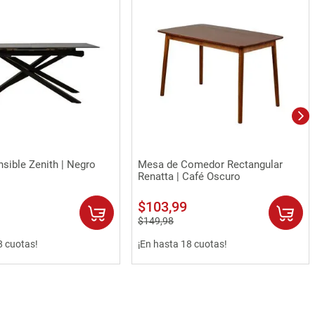
Vista rápida
Vista rápida
sible Zenith | Negro
Mesa de Comedor Rectangular
Renatta | Café Oscuro
$
103
,
99
$
149
,
98
8 cuotas!
¡En hasta 18 cuotas!