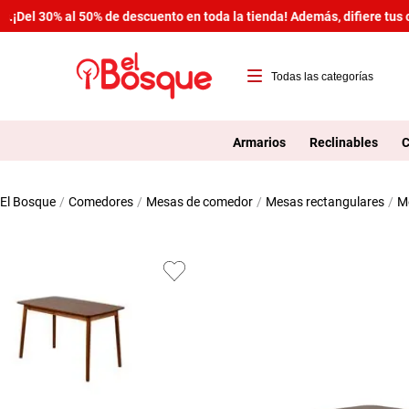
¡Del 30% al 50% de descuento en toda la tienda! Además, difiere tus c
T
1
Armarios
Reclinables
C
2
comedores
mesas de comedor
mesas rectangulares
3
4
5
6
7
8
9