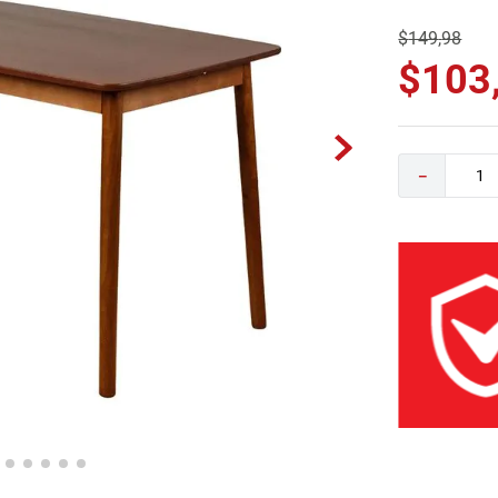
0
.
camas
$
149
,
98
$
103
－