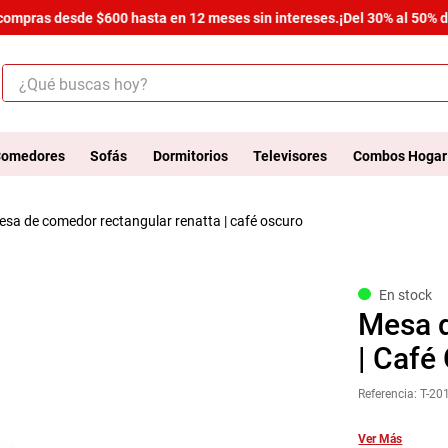
ompras desde $600 hasta en 12 meses sin intereses.
¡Del 30% al 50% de 
¿Qué buscas hoy?
ÉRMINOS MÁS BUSCADOS
.
salas
omedores
Sofás
Dormitorios
Televisores
Combos Hogar
.
armario
mesa de comedor rectangular renatta | café oscuro
.
cómoda estilo
.
comedor
.
zapatera
En stock
Mesa 
.
cama
| Café
.
comoda
Referencia
:
T-20
.
armario lux
.
havana master
Ver Más