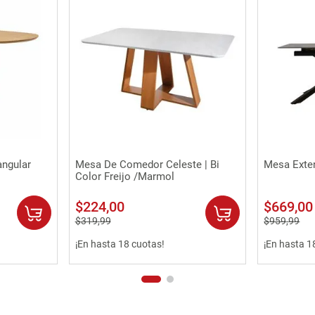
Vista rápida
ngular
Mesa De Comedor Celeste | Bi
Mesa Exten
Color Freijo /Marmol
$
224
,
00
$
669
,
00
$
319
,
99
$
959
,
99
¡En hasta 18 cuotas!
¡En hasta 1