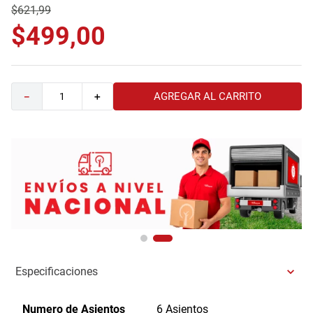
$
621
,
99
9
.
comoda
$
499
,
00
10
.
sofa
AGREGAR AL CARRITO
－
＋
Especificaciones
Numero de Asientos
6 Asientos