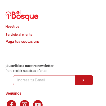
Nosotros
+
Servicio al cliente
Quienes somos
+
Paga tus cuotas en:
Trabaja con Nosotros
Crédito Directo
Contacto
Garantia
Política de entrega
¡Suscribite a nuestro newsletter!
Politica de Privacidad
Para recibir nuestras ofertas
Políticas y condiciones GiftCard
Formas de Pago
Terminos y Condiciones
Seguinos
Preguntas Frecuentes