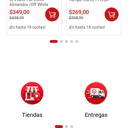
Almendra /Off White
$
349
,
00
$
269
,
00
$
438
,
99
$
338
,
99
¡En hasta 18 cuotas!
¡En hasta 18 cuotas!
Tiendas
Entregas