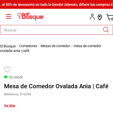
50% de descuento en toda la tienda! Además, difiere tus compras desde
Buscar
TÉRMINOS MÁS BUSCADOS
comedores
mesas de comedor
mesa de comedor
1
.
salas
ovalada ania | café
2
.
armario
3
.
cómoda estilo
4
.
comedor
En stock
5
.
zapatera
Mesa de Comedor Ovalada Ania | Café
6
.
armario lux
Referencia
:
DT-6598
7
.
cama
Ver Más
8
.
havana master