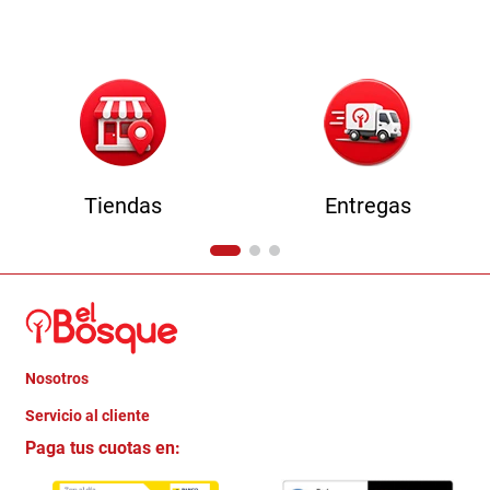
Tiendas
Entregas
Nosotros
+
Servicio al cliente
Quienes somos
+
Paga tus cuotas en:
Trabaja con Nosotros
Crédito Directo