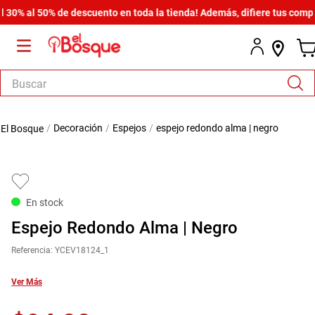
% al 50% de descuento en toda la tienda! Además, difiere tus compras 
Buscar
TÉRMINOS MÁS BUSCADOS
decoración
espejos
espejo redondo alma | negro
1
.
salas
2
.
armario
3
.
cómoda estilo
En stock
4
.
comedor
Espejo Redondo Alma | Negro
5
.
zapatera
Referencia
:
YCEV18124_1
6
.
armario lux
7
.
cama
Ver Más
8
.
havana master