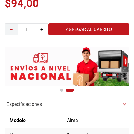
$
94
,
00
9
.
comoda
10
.
sofa
AGREGAR AL CARRITO
－
＋
Especificaciones
Modelo
Alma