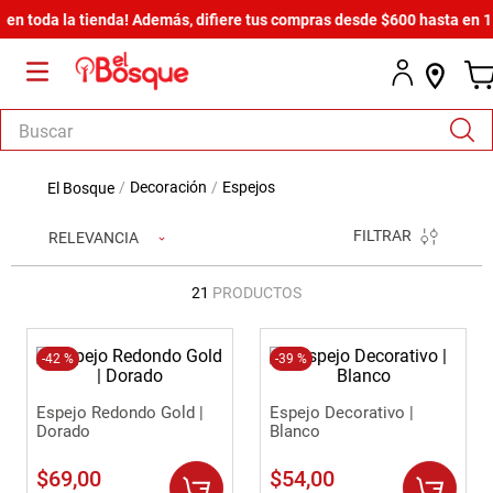
oda la tienda! Además, difiere tus compras desde $600 hasta en 12 mes
Buscar
TÉRMINOS MÁS BUSCADOS
decoración
espejos
1
.
armario
FILTRAR
RELEVANCIA
2
.
cómoda estilo
3
.
comedor
21
PRODUCTOS
4
.
zapatera
5
.
-
42 %
armario lux
-
39 %
6
.
cama
Espejo Redondo Gold |
Espejo Decorativo |
Dorado
Blanco
7
.
havana master
$
69
,
00
$
54
,
00
8
.
bicama zoe