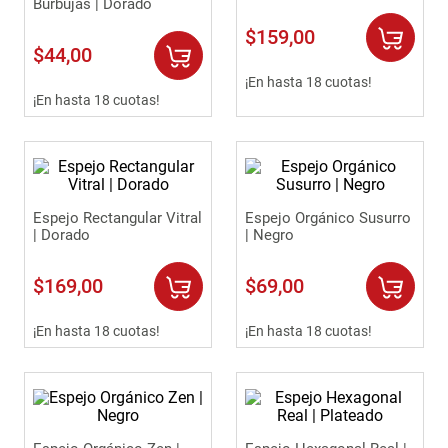
Burbujas | Dorado
$
159
,
00
$
44
,
00
¡En hasta 18 cuotas!
¡En hasta 18 cuotas!
Espejo Rectangular Vitral
Espejo Orgánico Susurro
| Dorado
| Negro
$
169
,
00
$
69
,
00
¡En hasta 18 cuotas!
¡En hasta 18 cuotas!