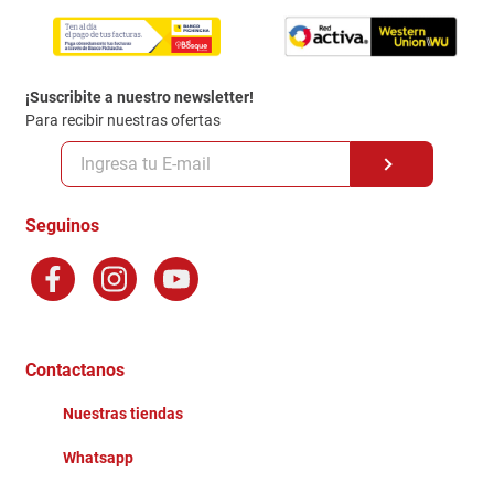
Contacto
Garantia
Política de entrega
¡Suscribite a nuestro newsletter!
Politica de Privacidad
Para recibir nuestras ofertas
Políticas y condiciones GiftCard
Formas de Pago
Terminos y Condiciones
Seguinos
Preguntas Frecuentes
Factura Electronica
Distribuidores
Ganadores - Promociones
Contactanos
Nuestras tiendas
Whatsapp