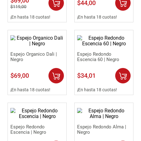
$
69
,
00
$
44
,
00
$
119
,
00
¡En hasta 18 cuotas!
¡En hasta 18 cuotas!
Espejo Organico Dali |
Espejo Redondo
Negro
Escencia 60 | Negro
$
69
,
00
$
34
,
01
¡En hasta 18 cuotas!
¡En hasta 18 cuotas!
Espejo Redondo
Espejo Redondo Alma |
Escencia | Negro
Negro