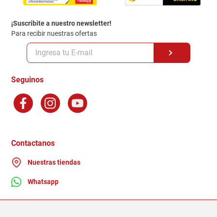
Política de entrega
¡Suscribite a nuestro newsletter!
Politica de Privacidad
Para recibir nuestras ofertas
Políticas y condiciones GiftCard
Formas de Pago
Terminos y Condiciones
Seguinos
Preguntas Frecuentes
Factura Electronica
Distribuidores
Ganadores - Promociones
Contactanos
Nuestras tiendas
Whatsapp