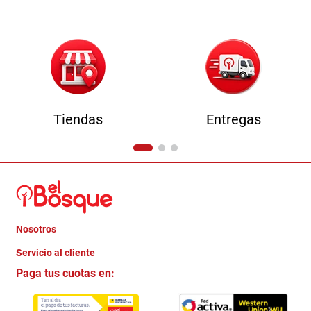
Tiendas
Entregas
Nosotros
+
Servicio al cliente
Quienes somos
+
Paga tus cuotas en:
Trabaja con Nosotros
Crédito Directo
Contacto
Garantia