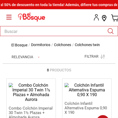
50% de descuento en toda la tienda! Además, difiere tus compras desde
Buscar
TÉRMINOS MÁS BUSCADOS
dormitorios
colchones
colchones twin
1
.
salas
FILTRAR
RELEVANCIA
2
.
armario
3
.
cómoda estilo
8
PRODUCTOS
4
.
comedor
5
.
zapatera
6
.
armario lux
Colchón Infantil
7
.
cama
Alternativa Espuma 0,90
Combo Colchón Imperial
X 190
30 Twin 1½ Plazas +
8
.
havana master
Almohada Aurora