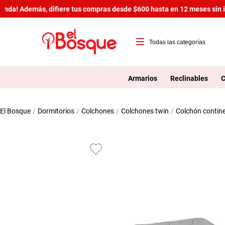
da! Además, difiere tus compras desde $600 hasta en 12 meses sin int
T
1
Armarios
Reclinables
C
2
dormitorios
colchones
colchones twin
colchón contine
3
4
5
6
7
8
9