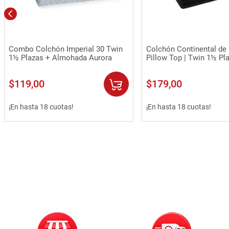
Vista rápida
Vista rápida
Combo Colchón Imperial 30 Twin
Colchón Continental de 
1½ Plazas + Almohada Aurora
Pillow Top | Twin 1½ Pl
$
119
,
00
$
179
,
00
¡En hasta 18 cuotas!
¡En hasta 18 cuotas!