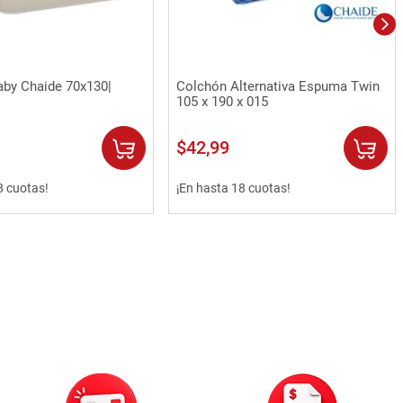
Vista rápida
Vista rápida
aby Chaide 70x130|
Colchón Alternativa Espuma Twin
105 x 190 x 015
$
42
,
99
8 cuotas!
¡En hasta 18 cuotas!