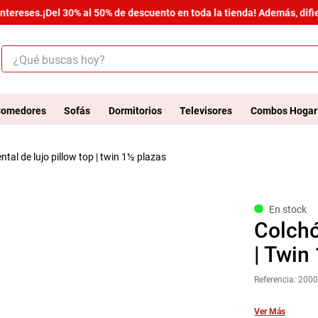
ereses.
¡Del 30% al 50% de descuento en toda la tienda! Además, difier
¿Qué buscas hoy?
ÉRMINOS MÁS BUSCADOS
.
salas
omedores
Sofás
Dormitorios
Televisores
Combos Hogar
.
armario
ntal de lujo pillow top | twin 1½ plazas
.
cómoda estilo
.
comedor
.
zapatera
En stock
Colchó
.
cama
| Twin
.
comoda
Referencia
:
200
.
armario lux
.
havana master
Ver Más