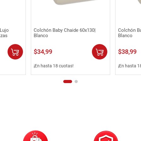
Vista rápida
Lujo
Colchón Baby Chaide 60x130|
Colchón B
azas
Blanco
Blanco
$
34
,
99
$
38
,
99
¡En hasta 18 cuotas!
¡En hasta 1