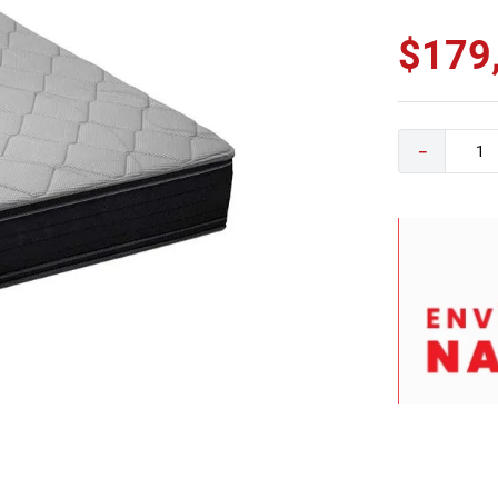
0
.
camas
$
179
－