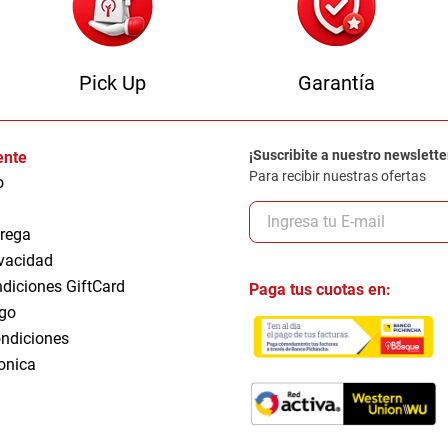
Pick Up
Garantía
¡Suscribite a nuestro newslette
iente
Para recibir nuestras ofertas
o
trega
ivacidad
ndiciones GiftCard
Paga tus cuotas en:
go
ndiciones
ronica